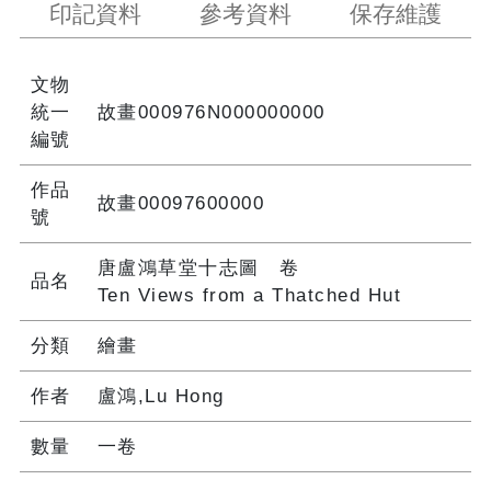
印記資料
參考資料
保存維護
文物
統一
故畫000976N000000000
編號
作品
故畫00097600000
號
唐盧鴻草堂十志圖 卷
品名
Ten Views from a Thatched Hut
分類
繪畫
作者
盧鴻,Lu Hong
數量
一卷