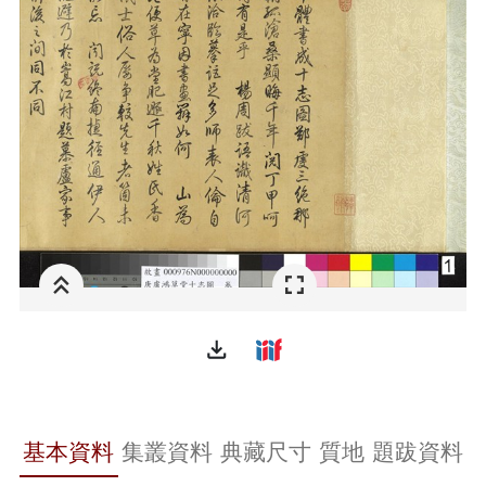
file_download
基本資料
集叢資料
典藏尺寸
質地
題跋資料