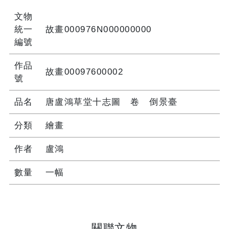
文物
統一
故畫000976N000000000
編號
作品
故畫00097600002
號
品名
唐盧鴻草堂十志圖 卷 倒景臺
分類
繪畫
作者
盧鴻
數量
一幅
關聯文物