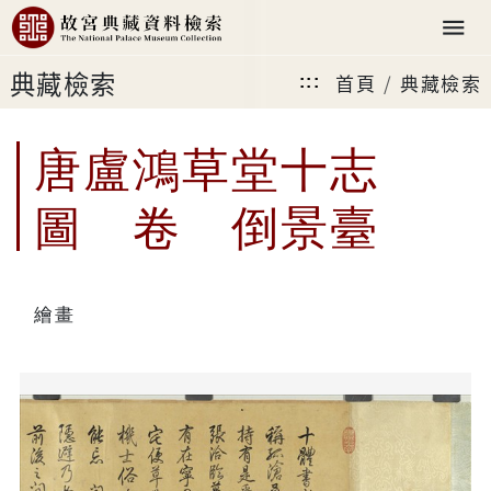
典藏檢索
首頁
典藏檢索
:::
唐盧鴻草堂十志
圖 卷 倒景臺
繪畫