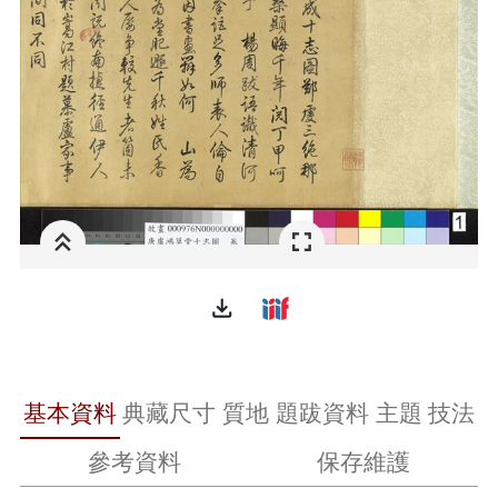
file_download
基本資料
典藏尺寸
質地
題跋資料
主題
技法
參考資料
保存維護