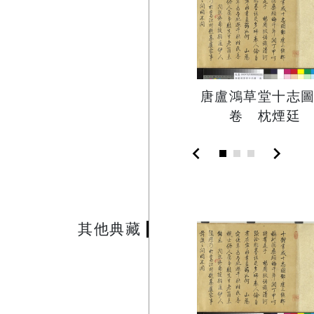
唐盧鴻草堂十志
卷 枕煙廷
chevron_left
chevron_right
其他典藏