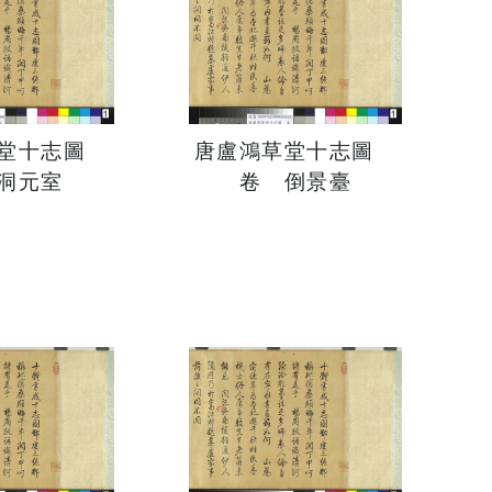
草堂十志圖
唐盧鴻草堂十志圖
洞元室
卷 倒景臺