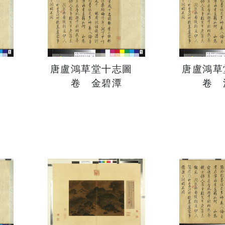
圖
唐盧鴻草堂十志圖
唐盧鴻
卷 金碧潭
卷 