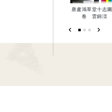
唐盧鴻草堂十志
卷 雲錦漴
chevron_left
chevron_right
:::