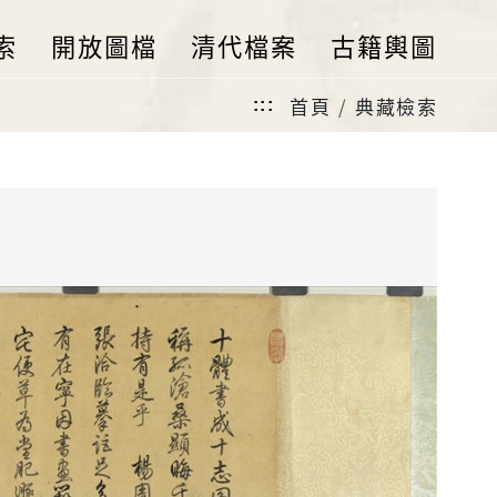
索
開放圖檔
清代檔案
古籍輿圖
首頁
典藏檢索
:::