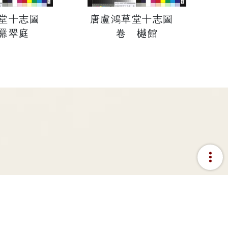
草堂十志圖
唐盧鴻草堂十志圖
羃翠庭
卷 樾館
more_vert