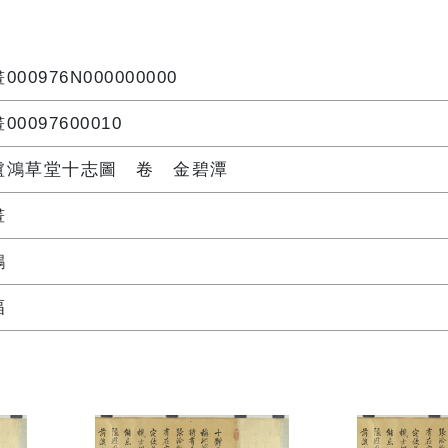
000976N000000000
00097600010
盧鴻草堂十志圖 卷 金碧潭
畫
鴻
幅