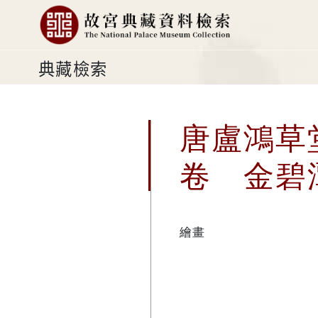
典藏檢索
唐盧鴻
卷 金碧
繪畫