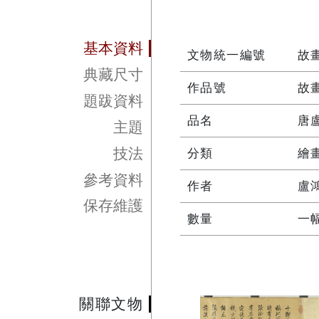
基本資料
文物統一編號
故畫
典藏尺寸
作品號
故畫
題跋資料
品名
唐
主題
技法
分類
繪
參考資料
作者
盧
保存維護
數量
一
關聯文物