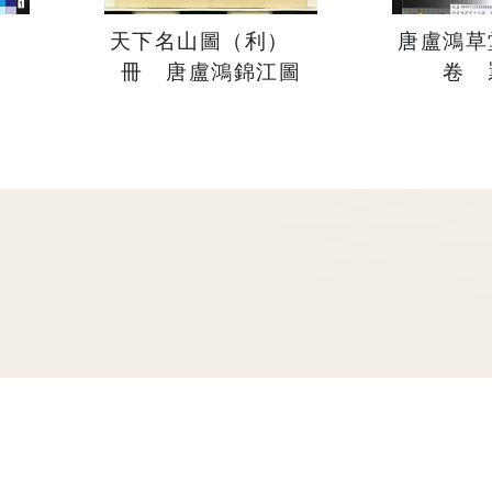
圖
天下名山圖（利）
唐盧鴻
冊 唐盧鴻錦江圖
卷 