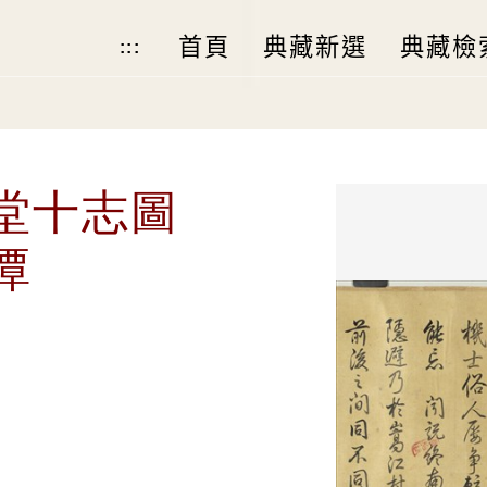
首頁
典藏新選
典藏檢
:::
草堂十志圖
潭