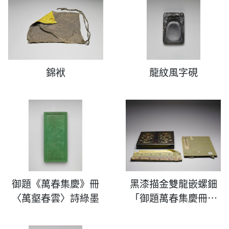
錦袱
龍紋風字硯
御題《萬春集慶》冊
黑漆描金雙龍嵌螺鈿
〈萬壑春雲〉詩綠墨
「御題萬春集慶冊五
色畫錠」盒