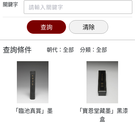
關鍵字
查詢條件
朝代：全部
分類：全部
「臨池真賞」墨
「寶恩堂藏墨」黑漆
盒