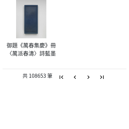
御題《萬春集慶》冊
〈萬派春濤〉詩藍墨
共
108653
筆
first_page
navigate_before
navigate_next
last_page