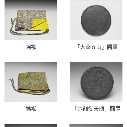
錦袱
「大壑五山」圓墨
錦袱
「六龍御天頌」圓墨