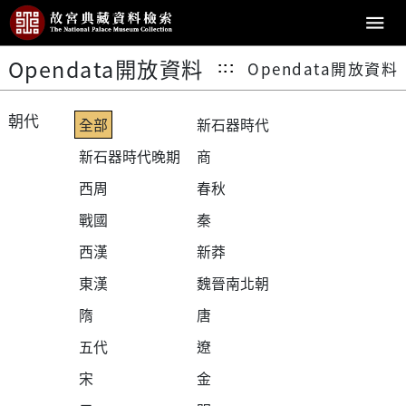
Opendata開放資料
Opendata開放資料
:::
朝代
全部
新石器時代
新石器時代晚期
商
西周
春秋
戰國
秦
西漢
新莽
東漢
魏晉南北朝
隋
唐
五代
遼
宋
金