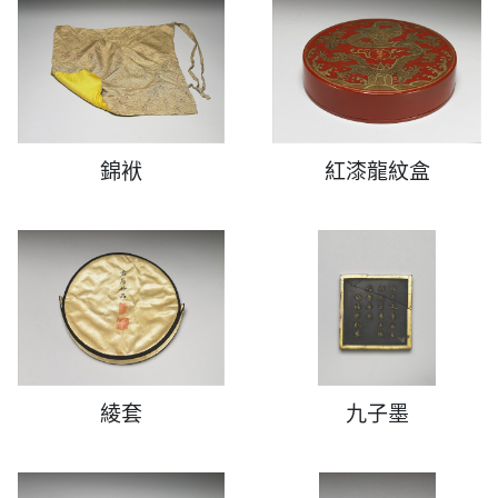
錦袱
紅漆龍紋盒
綾套
九子墨