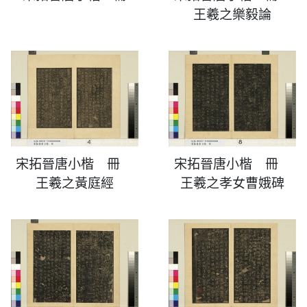
王羲之樂毅論
宋拓晉唐小楷 冊
宋拓晉唐小楷 冊
王羲之黃庭經
王羲之孝女曹娥碑