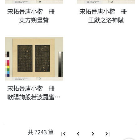
宋拓晉唐小楷 冊
宋拓晉唐小楷 冊
東方朔畫贊
王獻之洛神賦
宋拓晉唐小楷 冊
歐陽詢般若波羅蜜多
心經
共
7243
筆
first_page
navigate_before
navigate_next
last_page