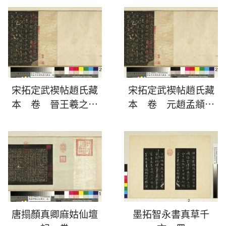
宋拓定武褉帖趙氏藏
宋拓定武褉帖趙氏藏
本 卷 晉王羲之蘭
本 卷 元趙孟頫臨
亭序
蘭亭序
唐搨顏真卿麻姑仙壇
墨拓智永書真草千