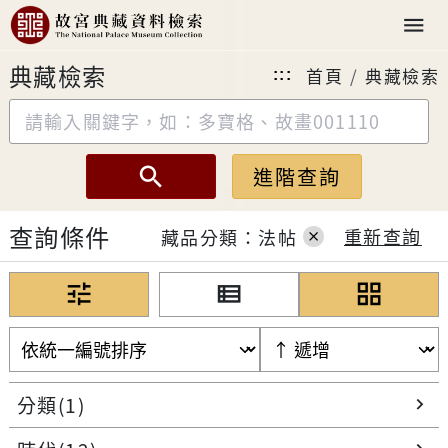
典藏檢索
首頁
典藏檢索
:::
search
進階查詢
查詢條件
重新查詢
藏品分類：法帖
close
tune
view_list
grid_view
分類(1)
chevron_right