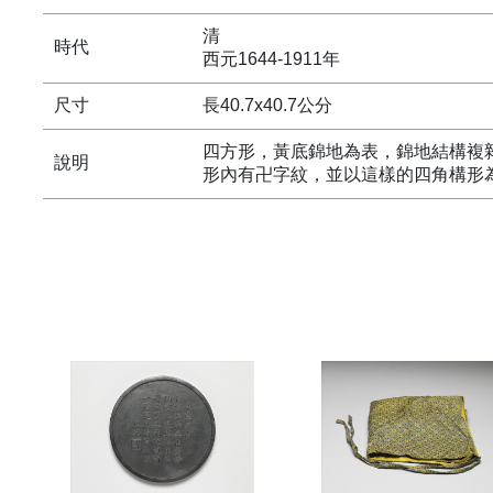
清
時代
西元1644-1911年
尺寸
長40.7x40.7公分
四方形，黃底錦地為表，錦地結構複
說明
形內有卍字紋，並以這樣的四角構形