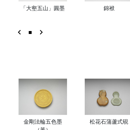
「大壑五山」圓墨
錦袱
chevron_left
chevron_right
金剛法輪五色墨
松花石蒲蘆式硯
（黃）