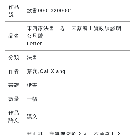
作品
故書00013200001
號
宋四家法書 卷 宋蔡襄上資政諫議明
品名
公尺牘
Letter
分類
法書
作者
蔡襄,Cai Xiang
書體
楷書
數量
一幅
作品
漢文
語文
襄再拜。襄海隅隴畝之人。不通當世之