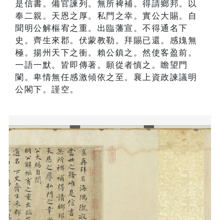
是信書。備官諫列。無所裨補。得請鄉邦。以
奉二親。天恩之厚。私門之幸。實公大賜。自
聞明公解樞宥之重。出臨藩宣。不得通名下
史。齊生來郡。伏蒙教勒。拜賜已還。感媿無
極。揚州天下之衝。賴公鎮之。然使客盈前。
一語一默。皆即傳著。願從者慎之。瞻望門
闌。卑情無任感激傾依之至。襄上資政諫議明
公閣下。謹空。