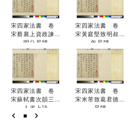
宋四家法書 卷
宋四家法書 卷
宋蔡襄上資政諫議
宋黃庭堅致明叔同
明公尺牘
年尺牘
宋四家法書 卷
宋四家法書 卷
宋蘇軾書次韻三舍
宋米芾致葛君德忱
人省上詩
尺牘
chevron_left
chevron_right