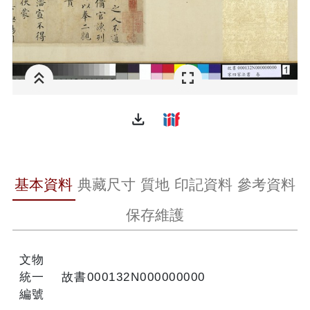
file_download
基本資料
典藏尺寸
質地
印記資料
參考資料
保存維護
文物
統一
故書000132N000000000
編號