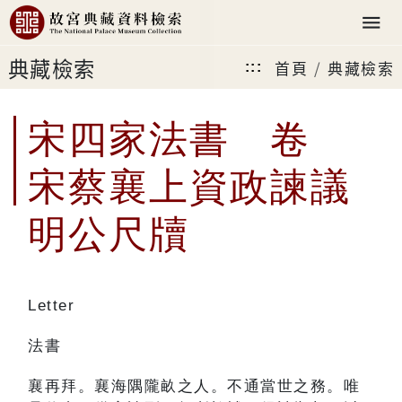
典藏檢索
首頁
典藏檢索
:::
宋四家法書 卷
宋蔡襄上資政諫議
明公尺牘
Letter
法書
襄再拜。襄海隅隴畝之人。不通當世之務。唯