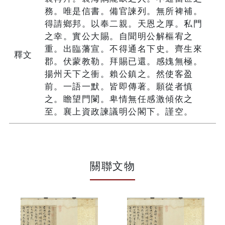
務。唯是信書。備官諫列。無所裨補。
得請鄉邦。以奉二親。天恩之厚。私門
之幸。實公大賜。自聞明公解樞宥之
重。出臨藩宣。不得通名下史。齊生來
釋文
郡。伏蒙教勒。拜賜已還。感媿無極。
揚州天下之衝。賴公鎮之。然使客盈
前。一語一默。皆即傳著。願從者慎
之。瞻望門闌。卑情無任感激傾依之
至。襄上資政諫議明公閣下。謹空。
關聯文物