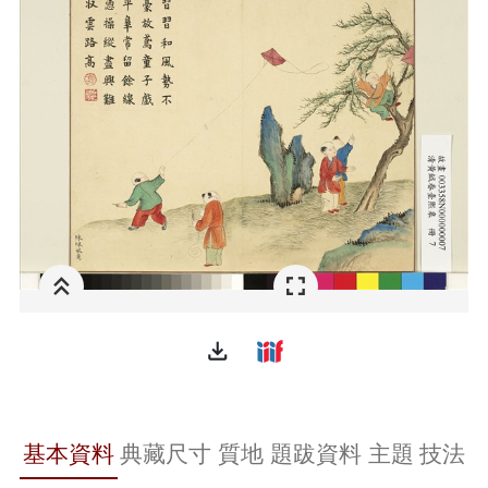
file_download
基本資料
典藏尺寸
質地
題跋資料
主題
技法