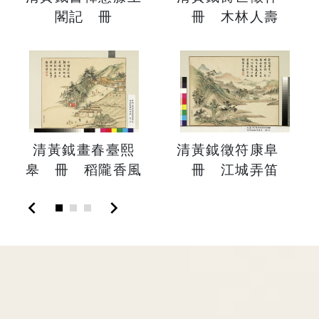
閣記 冊
冊 木林人壽
清黃鉞畫春臺熙
清黃鉞徵符康阜
皋 冊 稻隴香風
冊 江城弄笛
chevron_left
chevron_right