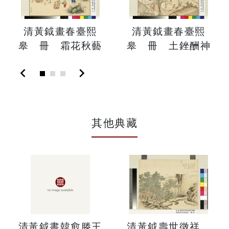
清黃鉞畫春臺熙
清黃鉞畫春臺熙
皋 冊 霜花秋藝
皋 冊 土銼酬神
chevron_left
chevron_right
其他典藏
清黃鉞書韓愈滕王
清黃鉞壽世徵祥