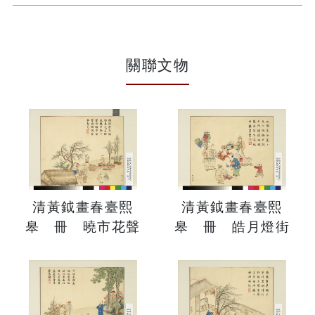
關聯文物
清黃鉞畫春臺熙
清黃鉞畫春臺熙
皋 冊 曉市花聲
皋 冊 皓月燈街