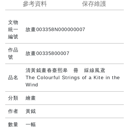
參考資料
保存維護
文物
統一
故畫003358N000000007
編號
作品
故畫00335800007
號
清黃鉞畫春臺熙皋 冊 綵線風鳶
品名
The Colourful Strings of a Kite in the
Wind
分類
繪畫
作者
黃鉞
數量
一幅