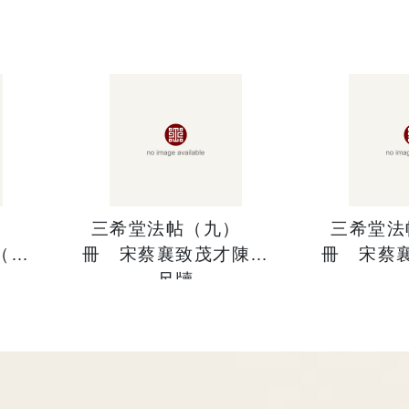
）
三希堂法帖（九）
三希堂
（與
冊 宋蔡襄致茂才陳弟
冊 宋蔡
尺牘