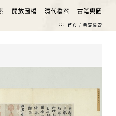
索
開放圖檔
清代檔案
古籍輿圖
首頁
典藏檢索
:::