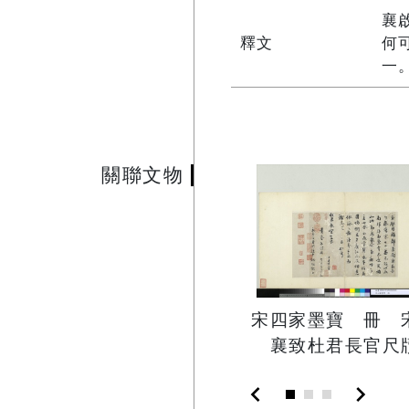
襄
釋文
何
一
關聯文物
宋四家墨寶 冊 
襄致杜君長官尺
chevron_left
chevron_right