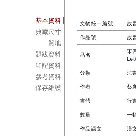
基本資料
文物統一編號
故書
典藏尺寸
作品號
故書
質地
宋
題跋資料
品名
Let
印記資料
分類
法
參考資料
作者
蔡
保存維護
書體
行
數量
一
作品語文
漢