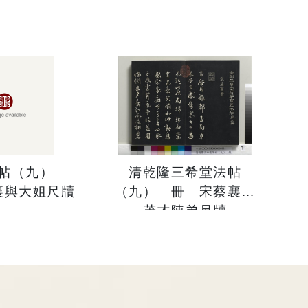
法帖（九）
清乾隆三希堂法帖
襄與大姐尺牘
（九） 冊 宋蔡襄致
茂才陳弟尺牘