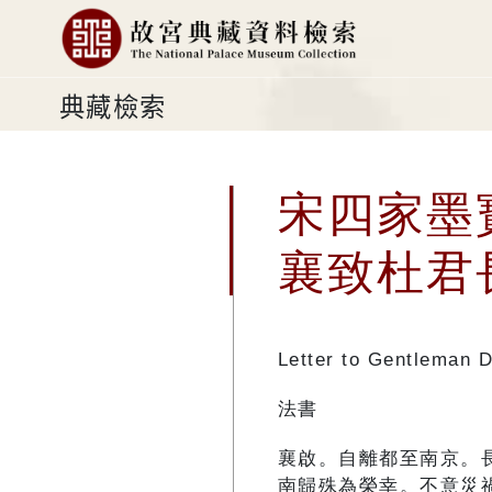
典藏檢索
宋四家墨
襄致杜君
Letter to Gentleman 
法書
襄啟。自離都至南京。
南歸殊為榮幸。不意災