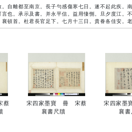
啟。自離都至南京。長子勻感傷寒七日。遂不起此疾。
可言也。承示及書。并永平信。益用悽惻。旦夕度江。
。襄頓首。杜君長官足下。七月十三日。貴眷各佳安。
宋蔡
宋四家墨寶 冊 宋蔡
宋四家墨
牘
襄書尺牘
襄