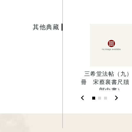
其他典藏
三希堂法帖（九
冊 宋蔡襄書尺牘
郎中書）
chevron_left
chevron_right