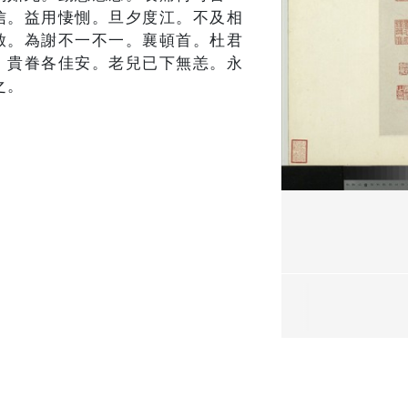
信。益用悽惻。旦夕度江。不及相
啟。為謝不一不一。襄頓首。杜君
。貴眷各佳安。老兒已下無恙。永
之。