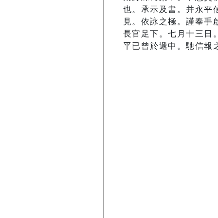
也。承示及書。并永平
見。依詠之極。謹奉手
長官足下。七月十三日
平已曾於遞中。馳信報