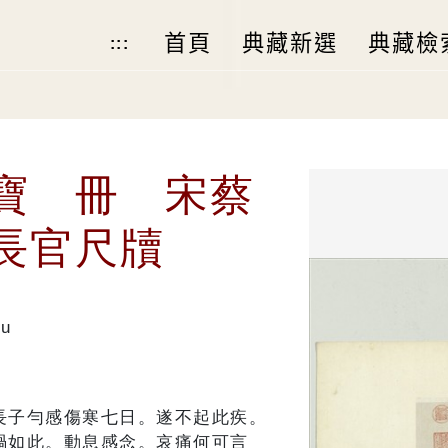
首頁
典藏新選
典藏檢
:::
寶 冊 宋蔡
長官尺牘
Du
長子勻感傷寒七日。遂不起此疾。
禍如此。動息感念。哀痛何可言