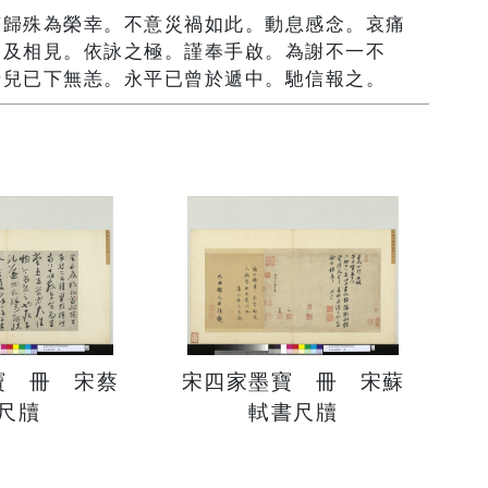
南歸殊為榮幸。不意災禍如此。動息感念。哀痛
不及相見。依詠之極。謹奉手啟。為謝不一不
老兒已下無恙。永平已曾於遞中。馳信報之。
寶 冊 宋蔡
宋四家墨寶 冊 宋蘇
書尺牘
軾書尺牘