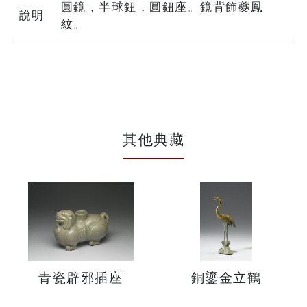
圓鏡，半球鈕，圓鈕座。鏡背飾夔鳳
說明
紋。
其他典藏
青瓷辟邪插座
銅鎏金立鶴