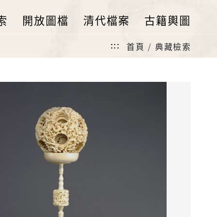
索
開放圖檔
清代檔案
古籍輿圖
首頁
典藏檢索
:::