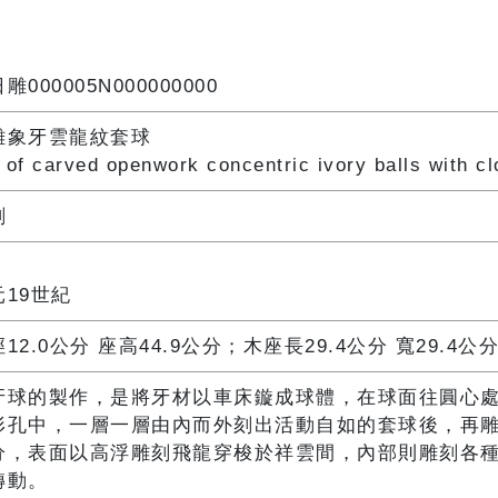
雕000005N000000000
雕象牙雲龍紋套球
 of carved openwork concentric ivory balls with c
刻
元19世紀
12.0公分 座高44.9公分；木座長29.4公分 寬29.4公分
牙球的製作，是將牙材以車床鏇成球體，在球面往圓心
形孔中，一層一層由內而外刻出活動自如的套球後，再
分，表面以高浮雕刻飛龍穿梭於祥雲間，內部則雕刻各
轉動。