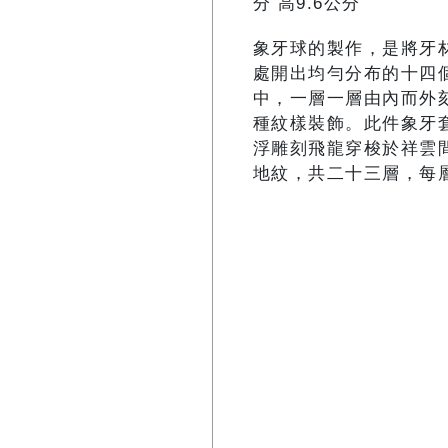
分 高9.6公分
象牙球的製作，是將牙
處開出均勻分布的十四
中，一層一層由內而外
種紋樣裝飾。此件象牙
浮雕刻飛龍穿梭於祥雲
地紋，共二十三層，每