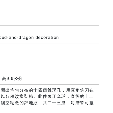
loud-and-dragon decoration
 高9.6公分
處開出均勻分布的十四個錐形孔，用直角鈎刀在
雕以各種紋樣裝飾。此件象牙套球，直徑約十二
種鏤空精緻的錦地紋，共二十三層，每層皆可靈