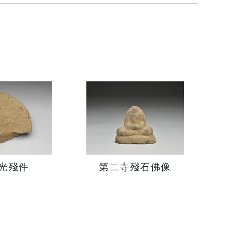
光殘件
第二寺殘石佛像