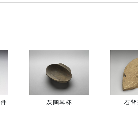
構件
灰陶耳杯
石背