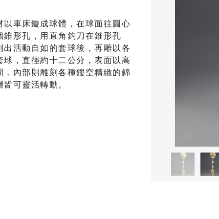
材以車床鏇成球體，在球面往圓心
個錐形孔，用直角鈎刀在錐形孔
刻出活動自如的套球後，再雕以各
套球，直徑約十二公分，表面以高
間，內部則雕刻各種鏤空精緻的錦
層皆可靈活轉動。