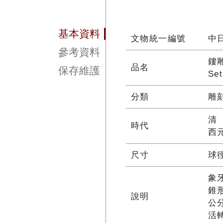
基本資料
文物統一編號
中日
參考資料
鏤
品名
保存維護
Set
分類
雕
清
時代
西
尺寸
球徑
象
錐
說明
公
活