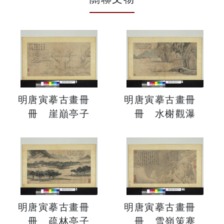
明唐寅摹古畫冊
明唐寅摹古畫冊
冊 崖巔亭子
冊 水榭觀瀑
明唐寅摹古畫冊
明唐寅摹古畫冊
冊 疏林亭子
冊 雪嶺策蹇