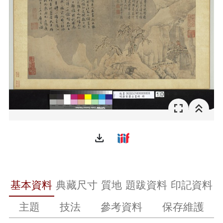
file_download
基本資料
典藏尺寸
質地
題跋資料
印記資料
主題
技法
參考資料
保存維護