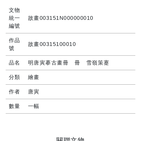
文物
統一
故畫003151N000000010
編號
作品
故畫00315100010
號
品名
明唐寅摹古畫冊 冊 雪嶺策蹇
分類
繪畫
作者
唐寅
數量
一幅
關聯文物