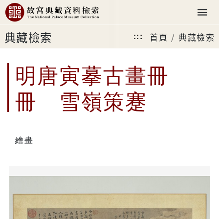
典藏檢索
首頁
典藏檢索
:::
明唐寅摹古畫冊
冊 雪嶺策蹇
繪畫