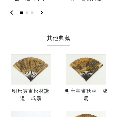
chevron_left
chevron_right
其他典藏
明唐寅畫松林講
明唐寅畫秋林 成
道 成扇
扇