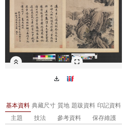
file_download
基本資料
典藏尺寸
質地
題跋資料
印記資料
主題
技法
參考資料
保存維護