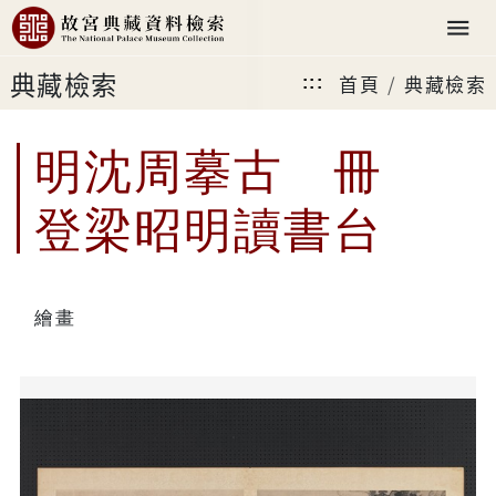
典藏檢索
首頁
典藏檢索
:::
明沈周摹古 冊
登梁昭明讀書台
繪畫