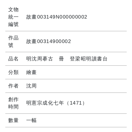
文物
統一
故畫003149N000000002
編號
作品
故畫00314900002
號
品名
明沈周摹古 冊 登梁昭明讀書台
分類
繪畫
作者
沈周
創作
明憲宗成化七年（1471）
時間
數量
一幅