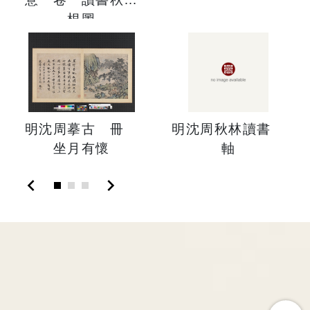
根圖
明沈周摹古 冊
明沈周秋林讀書
坐月有懷
軸
chevron_left
chevron_right