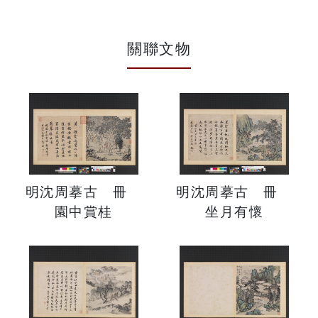
關聯文物
明沈周摹古 冊
明沈周摹古 冊
園中賞桂
坐月有懷