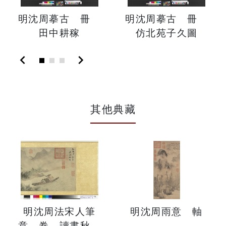
明沈周摹古 冊
明沈周摹古 冊
田中耕稼
仿北苑子久圖
chevron_left
chevron_right
其他典藏
明沈周法宋人筆
明沈周雨意 軸
意 卷 讀書秋樹