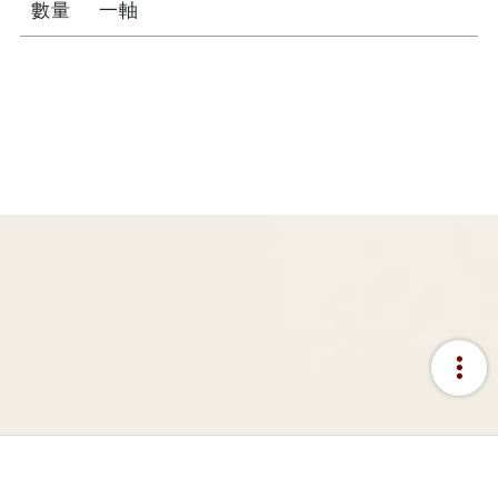
數量
一軸
more_vert
:::