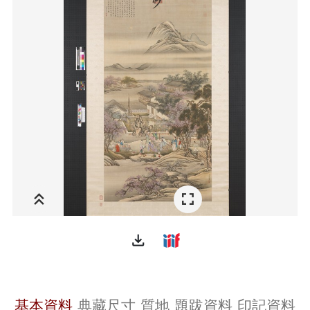
file_download
基本資料
典藏尺寸
質地
題跋資料
印記資料