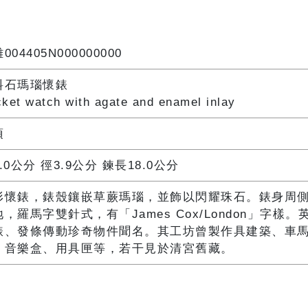
004405N000000000
料石瑪瑙懷錶
ket watch with agate and enamel inlay
項
.0公分 徑3.9公分 鍊長18.0公分
形懷錶，錶殼鑲嵌草蕨瑪瑙，並飾以閃耀珠石。錶身周
，羅馬字雙針式，有「James Cox/London」字樣。英人
錶、發條傳動珍奇物件聞名。其工坊曾製作具建築、車
、音樂盒、用具匣等，若干見於清宮舊藏。