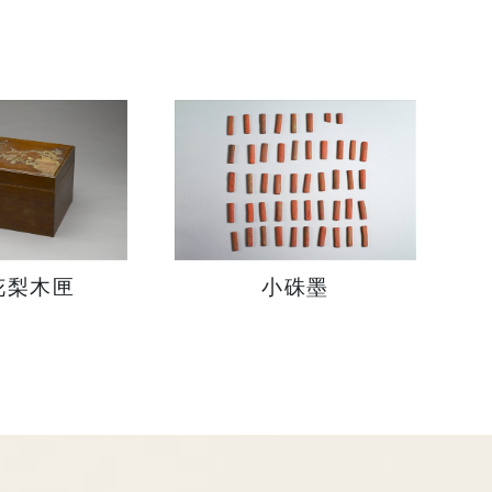
花梨木匣
小硃墨