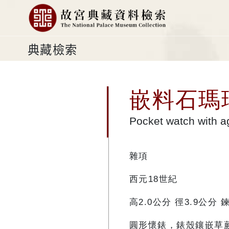
典藏檢索
嵌料石瑪
Pocket watch with a
雜項
西元18世紀
高2.0公分 徑3.9公分 
圓形懷錶，錶殼鑲嵌草