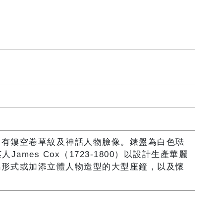
側有鏤空卷草紋及神話人物臉像。錶盤為白色琺
James Cox（1723-1800）以設計生產華麗
馬形式或加添立體人物造型的大型座鐘，以及懷