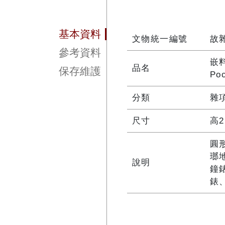
基本資料
文物統一編號
故雜
參考資料
嵌
品名
保存維護
Poc
分類
雜
尺寸
高2
圓
瑯地
說明
鐘
錶