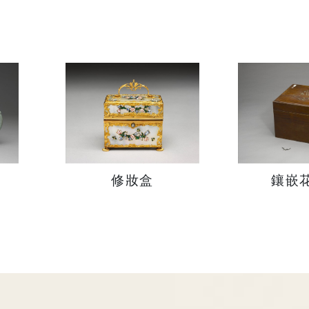
修妝盒
鑲嵌