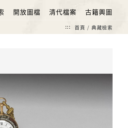
索
開放圖檔
清代檔案
古籍輿圖
首頁
典藏檢索
:::