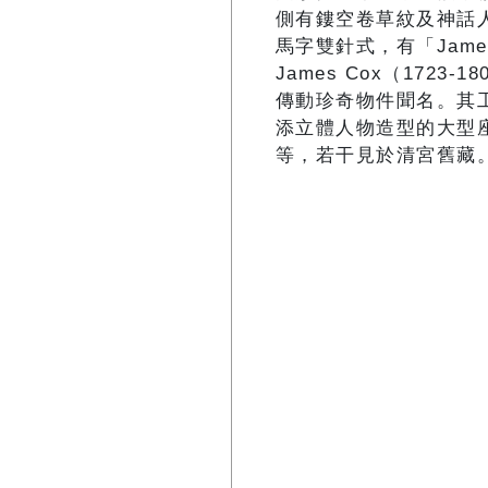
側有鏤空卷草紋及神話
馬字雙針式，有「James
James Cox（172
傳動珍奇物件聞名。其
添立體人物造型的大型
等，若干見於清宮舊藏