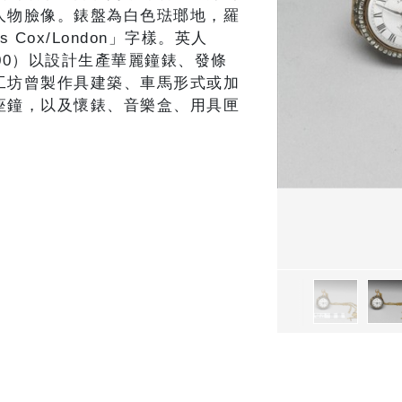
人物臉像。錶盤為白色琺瑯地，羅
 Cox/London」字樣。英人
3-1800）以設計生產華麗鐘錶、發條
工坊曾製作具建築、車馬形式或加
座鐘，以及懷錶、音樂盒、用具匣
。