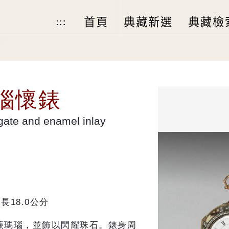
首頁
典藏新選
典藏檢
:::
瑙懷錶
gate and enamel inlay
鍊長18.0公分
蕨瑪瑙，並飾以閃耀珠石。錶身周