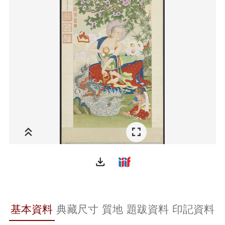
file_download
基本資料
典藏尺寸
質地
題跋資料
印記資料