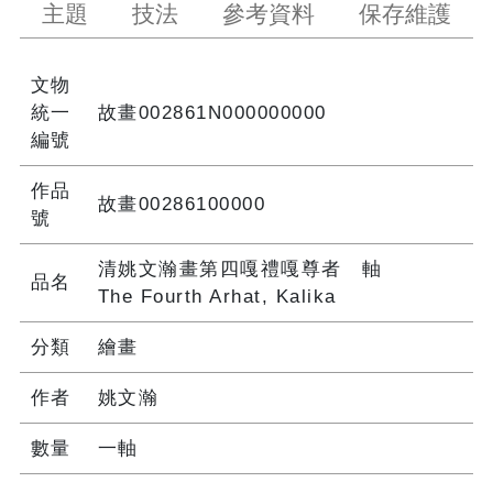
主題
技法
參考資料
保存維護
文物
統一
故畫002861N000000000
編號
作品
故畫00286100000
號
清姚文瀚畫第四嘎禮嘎尊者 軸
品名
The Fourth Arhat, Kalika
分類
繪畫
作者
姚文瀚
數量
一軸