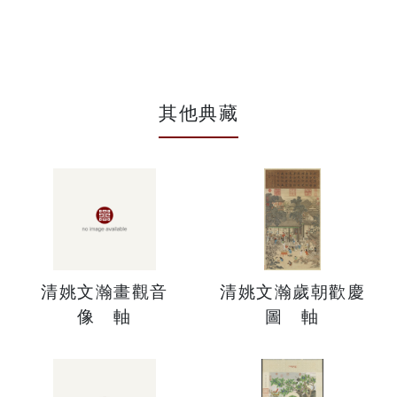
其他典藏
清姚文瀚畫觀音
清姚文瀚歲朝歡慶
像 軸
圖 軸