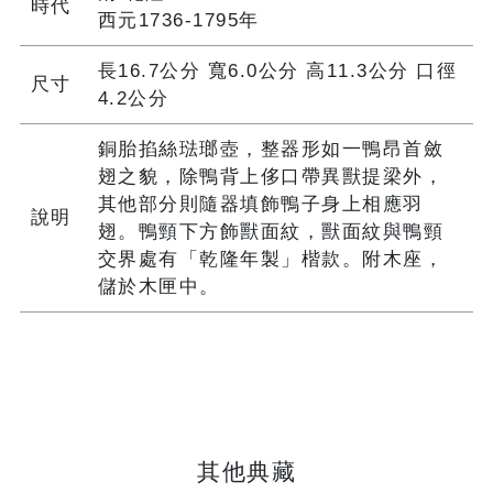
時代
西元1736-1795年
長16.7公分 寬6.0公分 高11.3公分 口徑
尺寸
4.2公分
銅胎掐絲琺瑯壺，整器形如一鴨昂首斂
翅之貌，除鴨背上侈口帶異獸提梁外，
其他部分則隨器填飾鴨子身上相應羽
說明
翅。鴨頸下方飾獸面紋，獸面紋與鴨頸
交界處有「乾隆年製」楷款。附木座，
儲於木匣中。
其他典藏