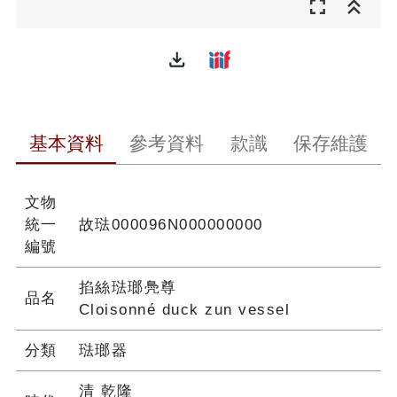
file_download
基本資料
參考資料
款識
保存維護
文物
統一
故琺000096N000000000
編號
掐絲琺瑯鳧尊
品名
Cloisonné duck zun vessel
分類
琺瑯器
清 乾隆