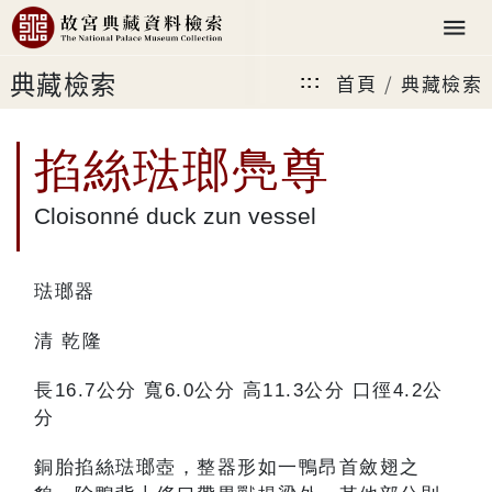
典藏檢索
首頁
典藏檢索
:::
掐絲琺瑯鳧尊
Cloisonné duck zun vessel
琺瑯器
清 乾隆
長16.7公分 寬6.0公分 高11.3公分 口徑4.2公
分
銅胎掐絲琺瑯壺，整器形如一鴨昂首斂翅之