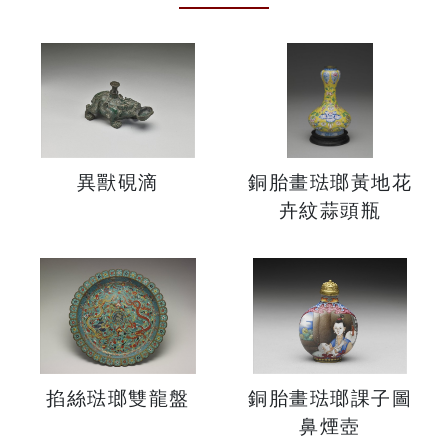
異獸硯滴
銅胎畫琺瑯黃地花
卉紋蒜頭瓶
掐絲琺瑯雙龍盤
銅胎畫琺瑯課子圖
鼻煙壺