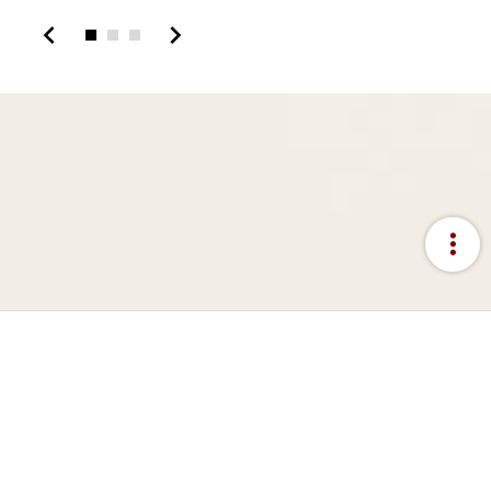
chevron_left
chevron_right
more_vert
:::
網站資料開放宣告
隱私權宣告
資訊安全政策
關於本站
意見回饋
國立故宮博物院著作權所有 © 2024 NATIONAL PALACE