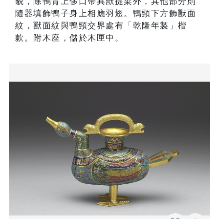
貌，除鴨背上侈口帶異獸提梁外，其他部分則
隨器填飾鴨子身上相應羽翅。鴨頸下方飾獸面
紋，獸面紋與鴨頸交界處有「乾隆年製」楷
款。附木座，儲於木匣中。