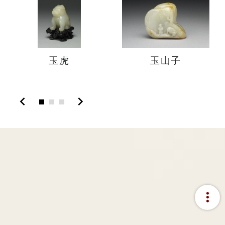
玉虎
玉山子
chevron_left
chevron_right
more_vert