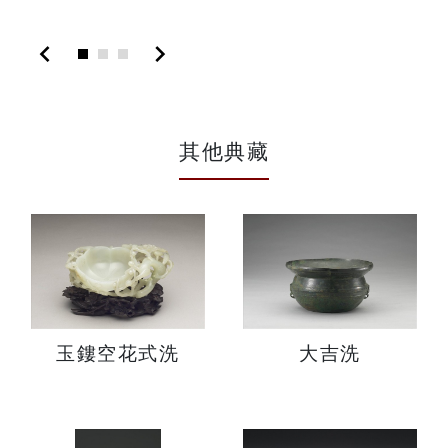
chevron_left
chevron_right
其他典藏
玉鏤空花式洗
大吉洗