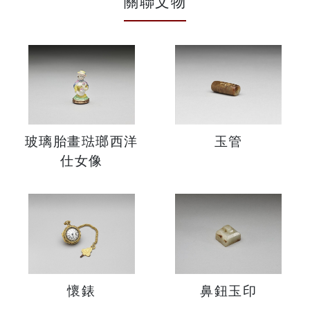
關聯文物
玻璃胎畫琺瑯西洋
玉管
仕女像
懷錶
鼻鈕玉印