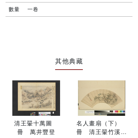
數量
一卷
其他典藏
清王翬十萬圖
名人畫扇（下）
冊 萬井豐登
冊 清王翬竹溪仙