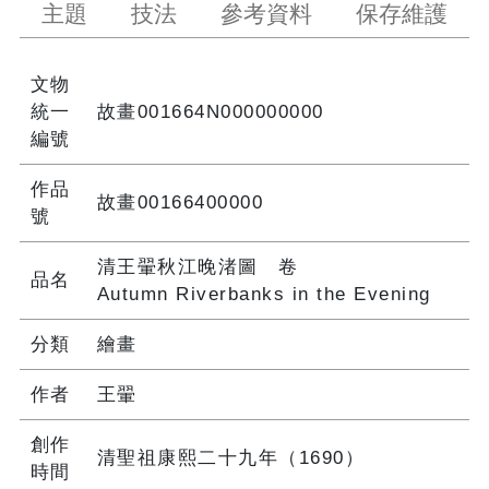
主題
技法
參考資料
保存維護
文物
統一
故畫001664N000000000
編號
作品
故畫00166400000
號
清王翬秋江晚渚圖 卷
品名
Autumn Riverbanks in the Evening
分類
繪畫
作者
王翬
創作
清聖祖康熙二十九年（1690）
時間