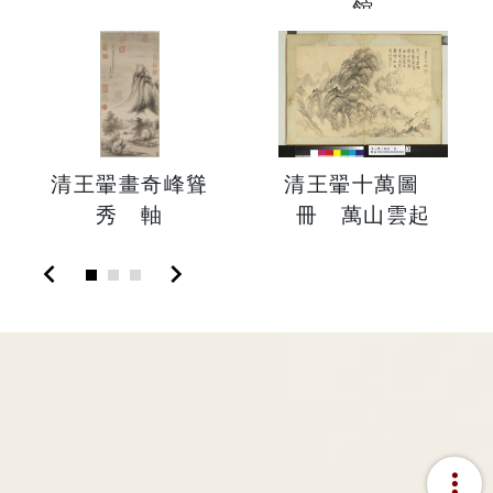
館
清王翬畫奇峰聳
清王翬十萬圖
秀 軸
冊 萬山雲起
chevron_left
chevron_right
more_vert