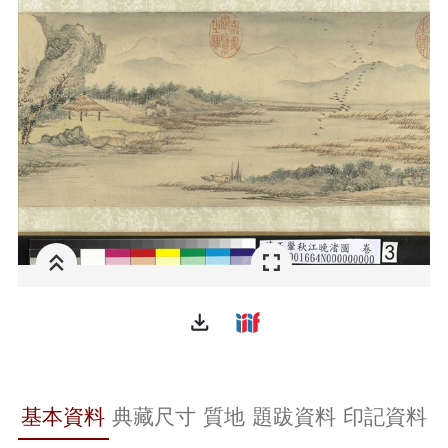
file_download
基本資料
典藏尺寸
質地
題跋資料
印記資料