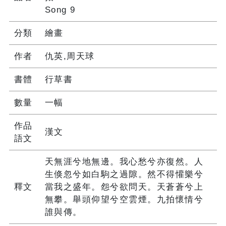
Song 9
分類
繪畫
作者
仇英,周天球
書體
行草書
數量
一幅
作品
漢文
語文
天無涯兮地無邊。我心愁兮亦復然。人
生倏忽兮如白駒之過隙。然不得懽樂兮
釋文
當我之盛年。怨兮欲問天。天蒼蒼兮上
無攀。舉頭仰望兮空雲煙。九拍懷情兮
誰與傳。