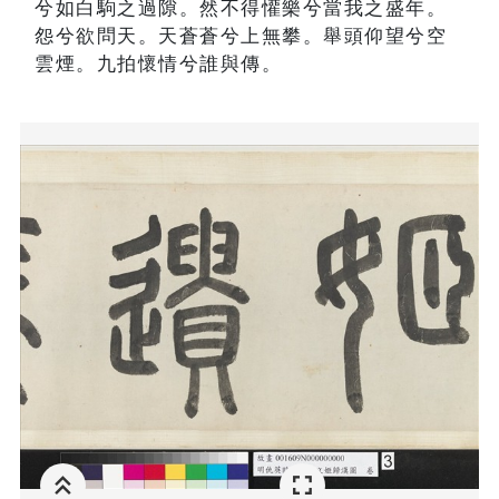
兮如白駒之過隙。然不得懽樂兮當我之盛年。
怨兮欲問天。天蒼蒼兮上無攀。舉頭仰望兮空
雲煙。九拍懷情兮誰與傳。