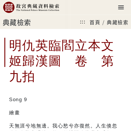
典藏檢索
首頁
典藏檢索
:::
明仇英臨閻立本文
姬歸漢圖 卷 第
九拍
Song 9
繪畫
天無涯兮地無邊。我心愁兮亦復然。人生倏忽