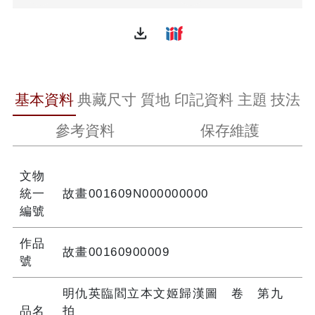
file_download
基本資料
典藏尺寸
質地
印記資料
主題
技法
參考資料
保存維護
文物
統一
故畫001609N000000000
編號
作品
故畫00160900009
號
明仇英臨閻立本文姬歸漢圖 卷 第九
品名
拍