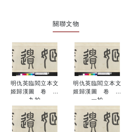
關聯文物
明仇英臨閻立本文
明仇英臨閻立本文
姬歸漢圖 卷 第
姬歸漢圖 卷 第
九拍
一拍