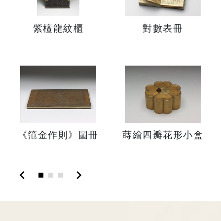
紫檀龍紋櫃
對數表冊
《笵金作則》圖冊
蒔繪四瓣花形小盒
chevron_left
chevron_right