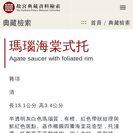
典藏檢索
首頁
典藏檢索
:::
瑪瑙海棠式托
Agate saucer with foliated rim
雜項
清
長13.1公分 高3.4公分
半透明灰白色瑪瑙質，有橙、紅色帶狀紋理與
鮮紅色斑點。器作橢圓四瓣海棠花造型，托淺