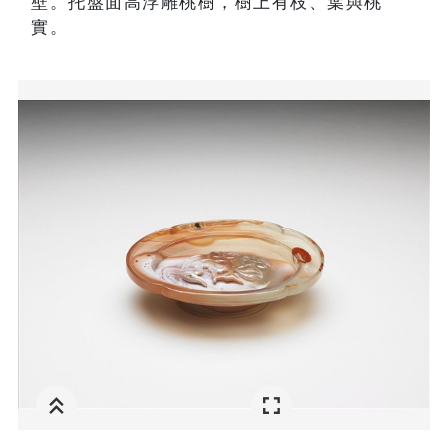
壁。托盤面高浮雕桃樹，樹上有枝、葉與桃
實。