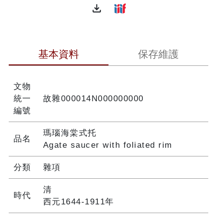
file_download
基本資料
保存維護
文物
統一
故雜000014N000000000
編號
瑪瑙海棠式托
品名
Agate saucer with foliated rim
分類
雜項
清
時代
西元1644-1911年