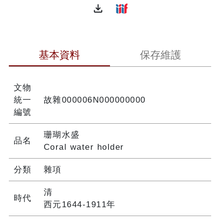
file_download
基本資料
保存維護
文物
統一
故雜000006N000000000
編號
珊瑚水盛
品名
Coral water holder
分類
雜項
清
時代
西元1644-1911年