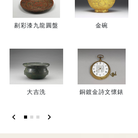
剔彩漆九龍圓盤
金碗
大吉洗
銅鍍金詩文懷錶
chevron_left
chevron_right