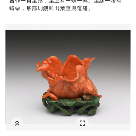
器作一荷葉形，葉上有一螺一蚌。葉緣一端有
蝙蝠，底部則鏤雕出葉莖與蓮篷。