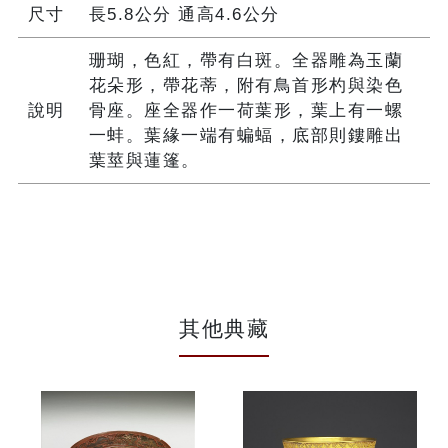
尺寸
長5.8公分 通高4.6公分
珊瑚，色紅，帶有白斑。全器雕為玉蘭
花朵形，帶花蒂，附有鳥首形杓與染色
說明
骨座。座全器作一荷葉形，葉上有一螺
一蚌。葉緣一端有蝙蝠，底部則鏤雕出
葉莖與蓮篷。
其他典藏