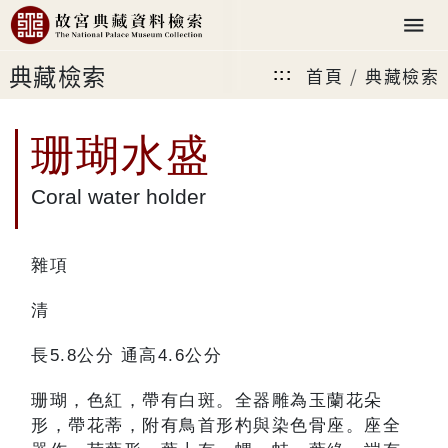
典藏檢索
首頁
典藏檢索
:::
珊瑚水盛
Coral water holder
雜項
清
長5.8公分 通高4.6公分
珊瑚，色紅，帶有白斑。全器雕為玉蘭花朵
形，帶花蒂，附有鳥首形杓與染色骨座。座全