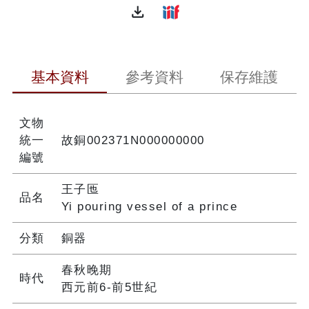
file_download
基本資料
參考資料
保存維護
文物
統一
故銅002371N000000000
編號
王子匜
品名
Yi pouring vessel of a prince
分類
銅器
春秋晚期
時代
西元前6-前5世紀