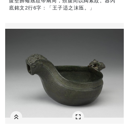
腹壁飾蟠虺紋帶兩周，頸腹間以綯索紋。器內
底銘文2行6字：「王子适之沫匜。」