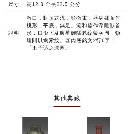
尺寸
高12.8 全長22.5 公分
敞口，封頂式流，頸微束，器身截面作
桃形，平底，無足。流和鋬作浮雕獸首
說明
形，口沿下及腹壁飾蟠虺紋帶兩周，頸
腹間以綯索紋。器內底銘文2行6字：
「王子适之沫匜。」
其他典藏