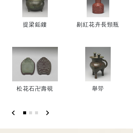
提梁銗鏤
剔紅花卉長頸瓶
松花石卍壽硯
舉斝
chevron_left
chevron_right