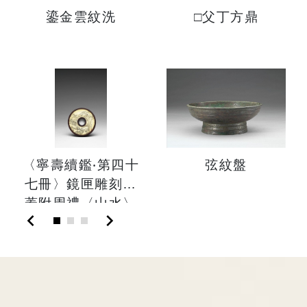
鎏金雲紋洗
□父丁方鼎
〈寧壽續鑑‧第四十
弦紋盤
七冊〉鏡匣雕刻木
蓋附周禮〈山水〉
chevron_left
chevron_right