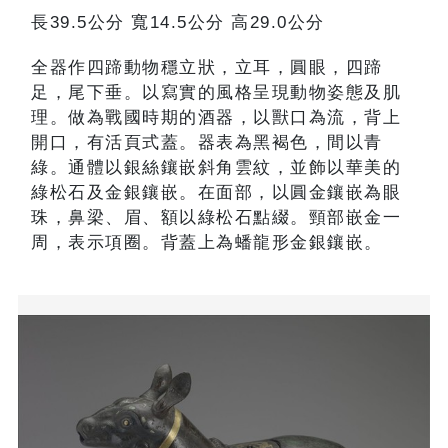
長39.5公分 寬14.5公分 高29.0公分
全器作四蹄動物穩立狀，立耳，圓眼，四蹄
足，尾下垂。以寫實的風格呈現動物姿態及肌
理。做為戰國時期的酒器，以獸口為流，背上
開口，有活頁式蓋。器表為黑褐色，間以青
綠。通體以銀絲鑲嵌斜角雲紋，並飾以華美的
綠松石及金銀鑲嵌。在面部，以圓金鑲嵌為眼
珠，鼻梁、眉、額以綠松石點綴。頸部嵌金一
周，表示項圈。背蓋上為蟠龍形金銀鑲嵌。