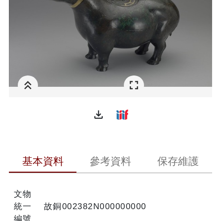
file_download
基本資料
參考資料
保存維護
文物
統一
故銅002382N000000000
編號