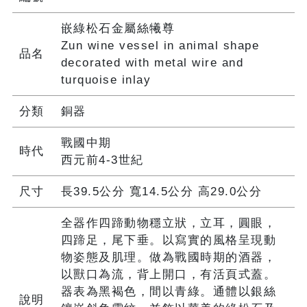
嵌綠松石金屬絲犧尊
Zun wine vessel in animal shape
品名
decorated with metal wire and
turquoise inlay
分類
銅器
戰國中期
時代
西元前4-3世紀
尺寸
長39.5公分 寬14.5公分 高29.0公分
全器作四蹄動物穩立狀，立耳，圓眼，
四蹄足，尾下垂。以寫實的風格呈現動
物姿態及肌理。做為戰國時期的酒器，
以獸口為流，背上開口，有活頁式蓋。
器表為黑褐色，間以青綠。通體以銀絲
說明