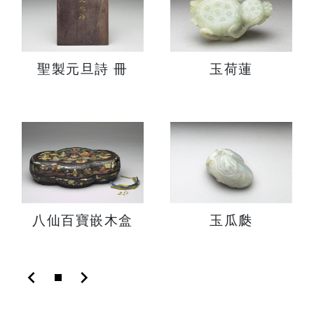
聖製元旦詩 冊
玉荷蓮
八仙百寶嵌木盒
玉瓜瓞
chevron_left
chevron_right