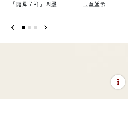
「龍鳳呈祥」圓墨
玉童墜飾
chevron_left
chevron_right
more_vert
:::