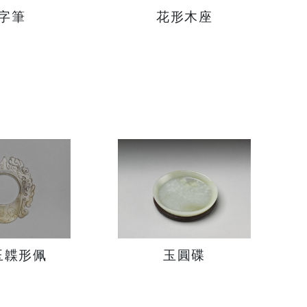
字筆
花形木座
玉韘形佩
玉圓碟