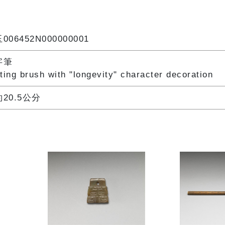
006452N000000001
字筆
ting brush with "longevity" character decoration
20.5公分