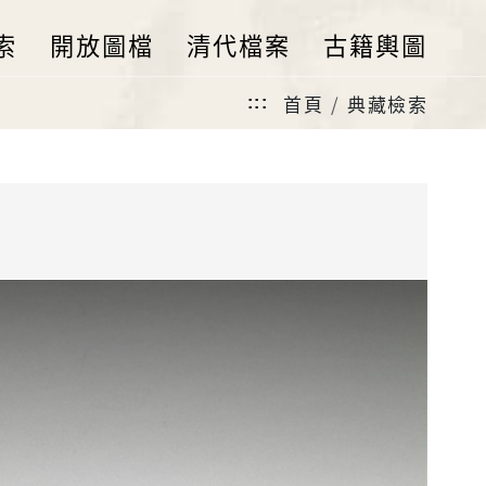
索
開放圖檔
清代檔案
古籍輿圖
首頁
典藏檢索
:::