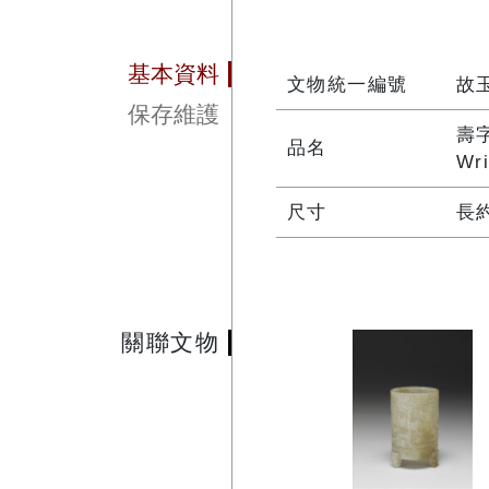
基本資料
文物統一編號
故玉
保存維護
壽
品名
Wri
尺寸
長約
關聯文物