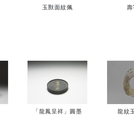
玉獸面紋佩
壽
「龍鳳呈祥」圓墨
龍紋