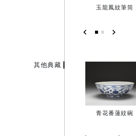
玉龍鳳紋筆筒
chevron_left
chevron_right
其他典藏
青花番蓮紋碗