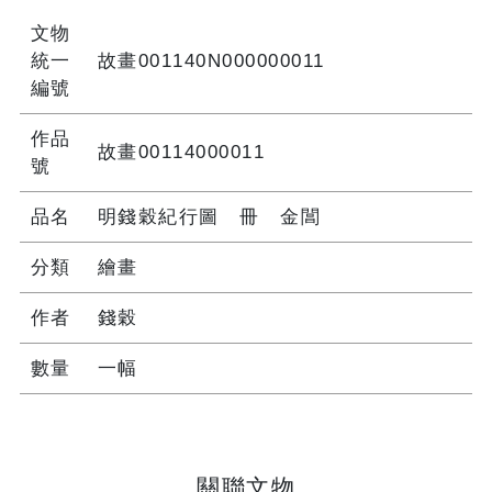
文物
統一
故畫001140N000000011
編號
作品
故畫00114000011
號
品名
明錢穀紀行圖 冊 金閶
分類
繪畫
作者
錢穀
數量
一幅
關聯文物