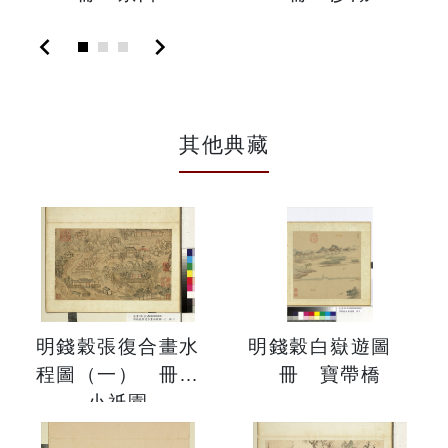
chevron_left
chevron_right
其他典藏
明錢穀張復合畫水
明錢穀白嶽遊圖
程圖（一） 冊
冊 寶帶橋
小祇園