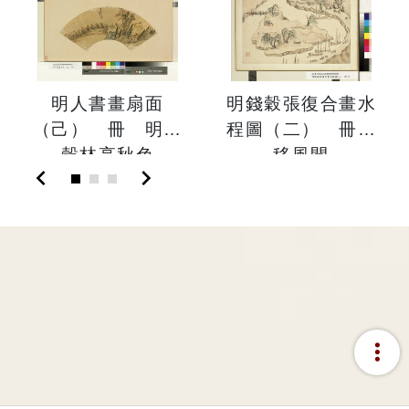
明人書畫扇面
明錢穀張復合畫水
（己） 冊 明錢
程圖（二） 冊
穀林亭秋色
移風閘
chevron_left
chevron_right
more_vert