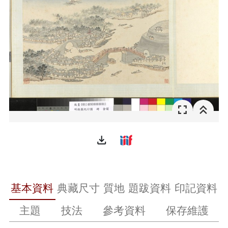
file_download
基本資料
典藏尺寸
質地
題跋資料
印記資料
主題
技法
參考資料
保存維護