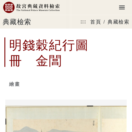
典藏檢索
首頁
典藏檢索
:::
明錢穀紀行圖
冊 金閶
繪畫