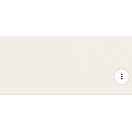
more_vert
:::
網站資料開放宣告
隱私權宣告
資訊安全政策