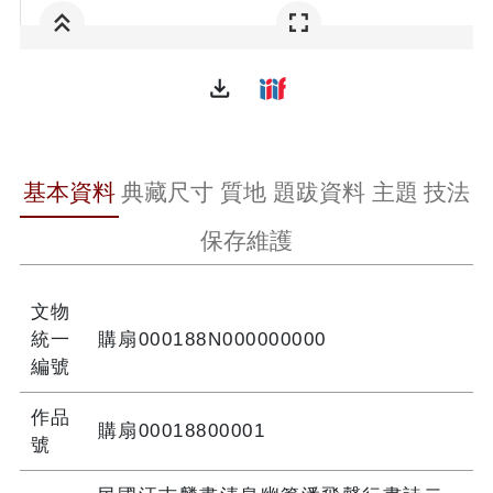
file_download
基本資料
典藏尺寸
質地
題跋資料
主題
技法
保存維護
文物
統一
購扇000188N000000000
編號
作品
購扇00018800001
號