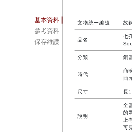
基本資料
文物統一編號
故銅
參考資料
七
品名
保存維護
Soc
分類
銅
商
時代
西
尺寸
長1
全
的
說明
上
可