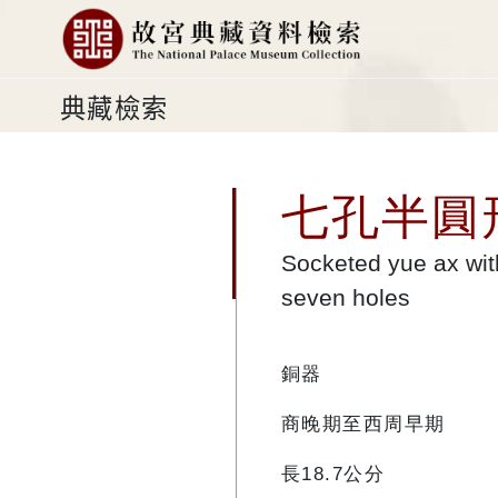
典藏檢索
七孔半圓
Socketed yue ax wit
seven holes
銅器
商晚期至西周早期
長18.7公分