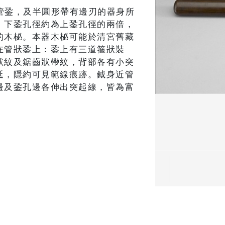
的管銎，及半圓形帶有邊刃的器身所
，下銎孔徑約為上銎孔徑的兩倍，
的木柲。本器木柲可能於清宮舊藏
在管狀銎上：銎上有三道箍狀裝
狀紋及鋸齒狀帶紋，背部各有小突
延，隱約可見範線痕跡。鉞身近管
邊及銎孔邊各伸出突起線，皆為富