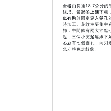
全器由長達18.7公分
組成。管狀銎上細下粗
似有助於固定穿入銎孔
時加工。花紋主要集中
飾，中間飾有兩大節點
起，三個小突起連線下
銎處有七個圓孔，向刃
北方特色之紋飾。