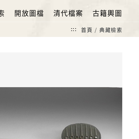
索
開放圖檔
清代檔案
古籍輿圖
首頁
典藏檢索
:::