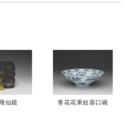
飛仙鏡
青花花果紋葵口碗