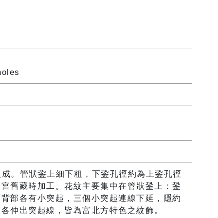
holes
所組成。管狀銎上細下粗，下銎孔徑約為上銎孔徑
清宮舊藏時加工。花紋主要集中在管狀銎上：銎
，背部各有小突起，三個小突起連線下延，隱約
邊各伸出突起線，皆為富北方特色之紋飾。