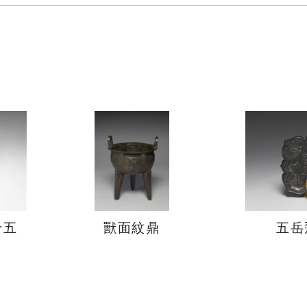
十五
獸面紋鼎
五岳