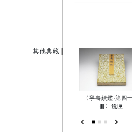
其他典藏
〈寧壽續鑑‧第四
冊〉鏡匣
chevron_left
chevron_right