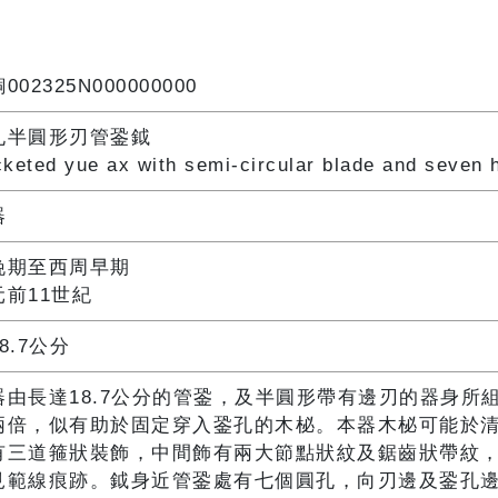
002325N000000000
孔半圓形刃管銎鉞
keted yue ax with semi-circular blade and seven 
器
晚期至西周早期
元前11世紀
8.7公分
器由長達18.7公分的管銎，及半圓形帶有邊刃的器身
兩倍，似有助於固定穿入銎孔的木柲。本器木柲可能於
有三道箍狀裝飾，中間飾有兩大節點狀紋及鋸齒狀帶紋
見範線痕跡。鉞身近管銎處有七個圓孔，向刃邊及銎孔