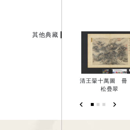
其他典藏
清王翬十萬圖 冊
松疊翠
chevron_left
chevron_right