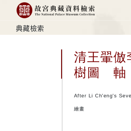
典藏檢索
清王翬倣
樹圖 軸
After Li Ch'eng's Sev
繪畫