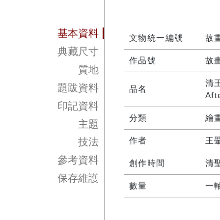
基本資料
文物統一編號
故畫
典藏尺寸
作品號
故畫
質地
清
題跋資料
品名
Aft
印記資料
分類
繪
主題
作者
王
技法
參考資料
創作時間
清
保存維護
數量
一