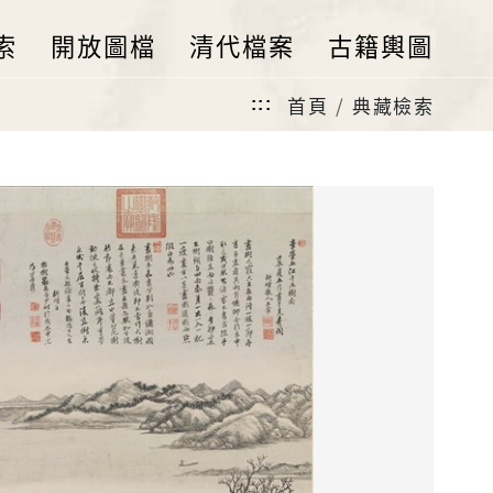
索
開放圖檔
清代檔案
古籍輿圖
首頁
典藏檢索
:::