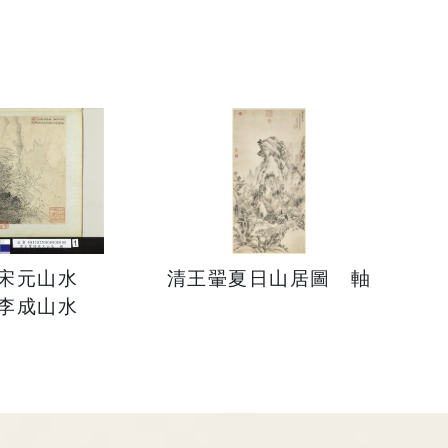
仿宋元山水
清王翬夏日山居圖 軸
李成山水