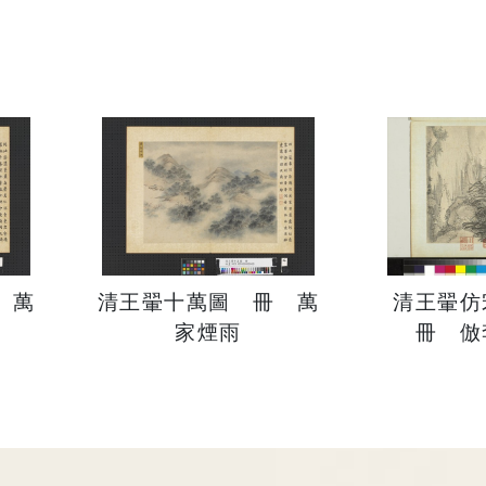
 萬
清王翬十萬圖 冊 萬
清王翬
家煙雨
冊 倣