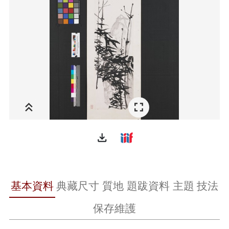
file_download
基本資料
典藏尺寸
質地
題跋資料
主題
技法
保存維護