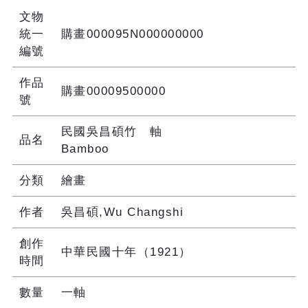
文物
統一
購畫000095N000000000
編號
作品
購畫00009500000
號
民國吳昌碩竹 軸
品名
Bamboo
分類
繪畫
作者
吳昌碩,Wu Changshi
創作
中華民國十年（1921）
時間
數量
一軸