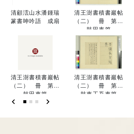
清顧澐山水潘鍾瑞
清王澍書積書巖帖
篆書呻吟語 成扇
（二） 冊 第三
鼓田車篇
清王澍書積書巖帖
清王澍書積書巖帖
（二） 冊 第三
（二） 冊 第一
鼓田車篇
鼓車工吾車篇
chevron_left
chevron_right