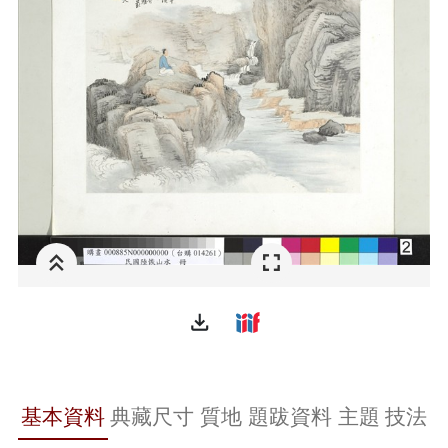
file_download
基本資料
典藏尺寸
質地
題跋資料
主題
技法