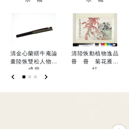
清金心蘭瞎牛庵論
清陸恢動植物逸品
畫陸恢雙松人物
冊 冊 菊花雁來
成扇
紅
chevron_left
chevron_right