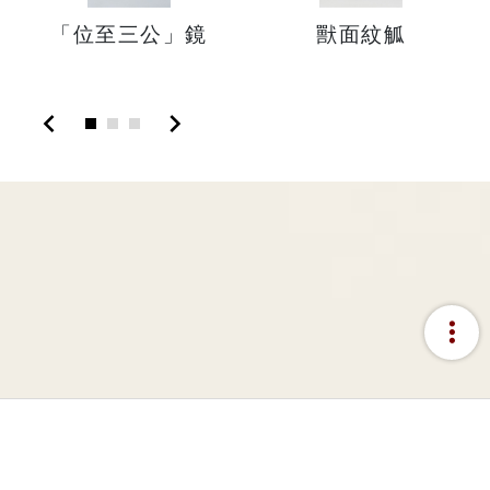
「位至三公」鏡
獸面紋觚
chevron_left
chevron_right
more_vert
:::