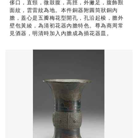
侈口，直頸，微鼓腹，高脛，外撇足，腹飾獸
面紋，雲雷紋為地。本件銅器附圓筒狀銅內
膽，蓋心是五瓣梅花型開孔，孔沿起棱，膽外
壁包黃綾，為清初花器內膽特色。尊為商周常
見酒器，明清時加入內膽成為插花器皿。