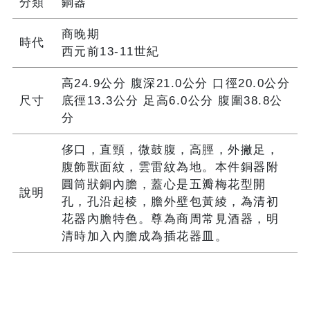
分類
銅器
商晚期
時代
西元前13-11世紀
高24.9公分 腹深21.0公分 口徑20.0公分
尺寸
底徑13.3公分 足高6.0公分 腹圍38.8公
分
侈口，直頸，微鼓腹，高脛，外撇足，
腹飾獸面紋，雲雷紋為地。本件銅器附
圓筒狀銅內膽，蓋心是五瓣梅花型開
說明
孔，孔沿起棱，膽外壁包黃綾，為清初
花器內膽特色。尊為商周常見酒器，明
清時加入內膽成為插花器皿。