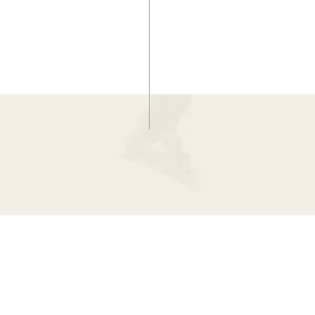
:::
網站資料開放宣告
·
隱私權宣告
·
資訊安全政
國立故宮博物院著作權所有 © 2024 NATIONAL PALACE MUSE