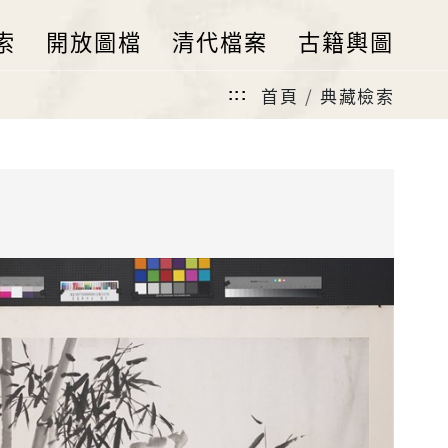
索
開放圖檔
清代檔案
古籍輿圖
首頁
典藏檢索
:::