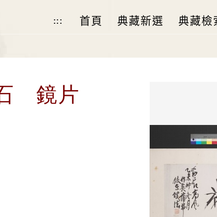
首頁
典藏新選
典藏檢
:::
石 鏡片