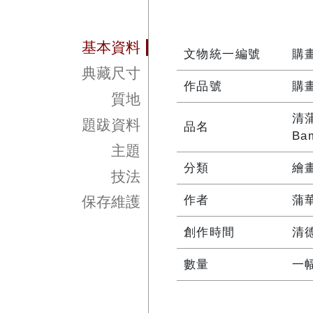
基本資料
文物統一編號
購畫
典藏尺寸
作品號
購畫
質地
清
題跋資料
品名
Ba
主題
分類
繪
技法
作者
蒲華
保存維護
創作時間
清
數量
一