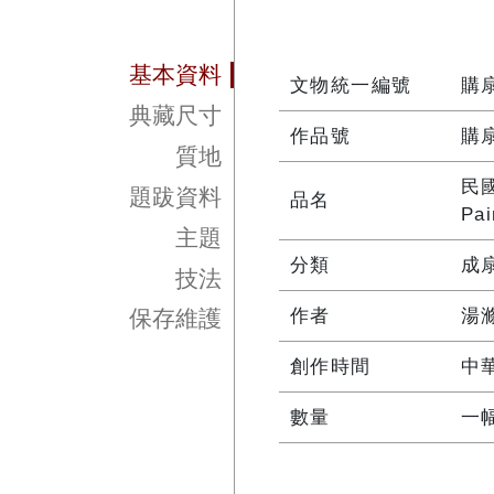
基本資料
文物統一編號
購扇
典藏尺寸
作品號
購扇
質地
民
題跋資料
品名
Pai
主題
分類
成
技法
作者
湯滌
保存維護
創作時間
中
數量
一