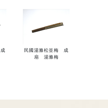
 成
民國湯滌松並梅 成
扇 湯滌梅