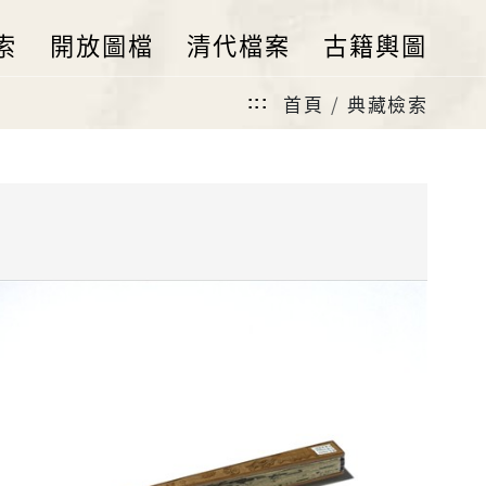
索
開放圖檔
清代檔案
古籍輿圖
首頁
典藏檢索
:::