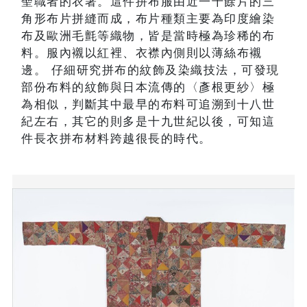
聖職者的衣著。這件拼布服由近一千餘片的三
角形布片拼縫而成，布片種類主要為印度繪染
布及歐洲毛氈等織物，皆是當時極為珍稀的布
料。服內襯以紅裡、衣襟內側則以薄絲布襯
邊。 仔細研究拼布的紋飾及染織技法，可發現
部份布料的紋飾與日本流傳的〈彥根更紗〉極
為相似，判斷其中最早的布料可追溯到十八世
紀左右，其它的則多是十九世紀以後，可知這
件長衣拼布材料跨越很長的時代。