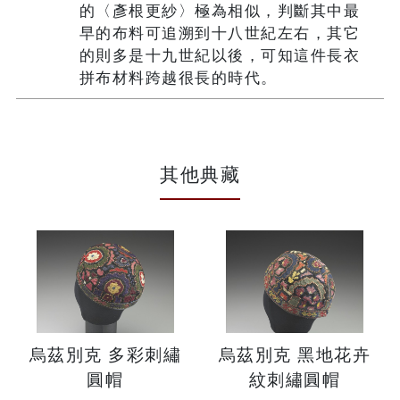
的〈彥根更紗〉極為相似，判斷其中最
早的布料可追溯到十八世紀左右，其它
的則多是十九世紀以後，可知這件長衣
拼布材料跨越很長的時代。
其他典藏
烏茲別克 多彩刺繡
烏茲別克 黑地花卉
圓帽
紋刺繡圓帽