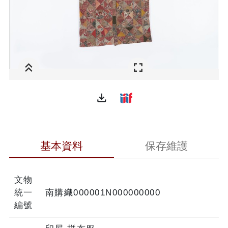
file_download
基本資料
保存維護
文物
統一
南購織000001N000000000
編號