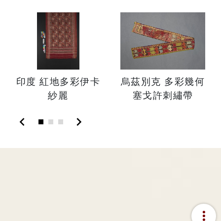
印度 紅地多彩伊卡
烏茲別克 多彩幾何
紗麗
塞戈許刺繡帶
chevron_left
chevron_right
more_vert