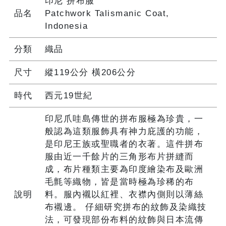
印尼 拼布服
品名
Patchwork Talismanic Coat,
Indonesia
分類
織品
尺寸
縱119公分 橫206公分
時代
西元19世紀
印尼爪哇島傳世的拼布服極為珍貴，一
般認為這類服飾具有神力庇護的功能，
是印尼王族或聖職者的衣著。這件拼布
服由近一千餘片的三角形布片拼縫而
成，布片種類主要為印度繪染布及歐洲
毛氈等織物，皆是當時極為珍稀的布
說明
料。服內襯以紅裡、衣襟內側則以薄絲
布襯邊。 仔細研究拼布的紋飾及染織技
法，可發現部份布料的紋飾與日本流傳