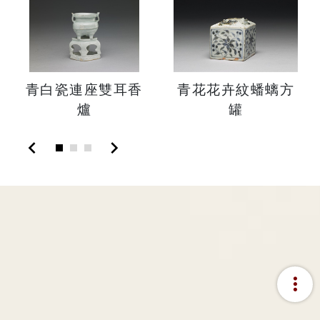
青白瓷連座雙耳香
青花花卉紋蟠螭方
爐
罐
chevron_left
chevron_right
more_vert