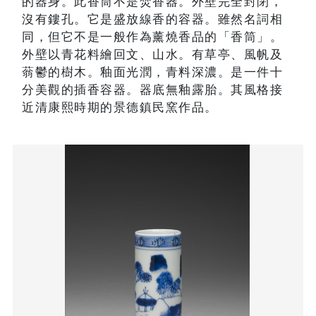
的器身。此香筒不是焚香器。外壁完全封閉，
沒有鏤孔。它是盛放線香的容器。雖然名詞相
同，但它不是一般作為薰燒香品的「香筒」。
外壁以青花料繪回文、山水。有草亭、風帆及
蓊鬱的樹木。釉面光潤，青料深濃。是一件十
分美觀的插香容器。器底無釉露胎。其風格接
近清康熙時期的景德鎮民窯作品。