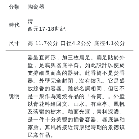
分類
陶瓷器
清
時代
西元17-18世紀
尺寸
高 11.7公分 口徑4.2公分 底徑4.1公分
器呈直筒形，加三枚扁足。扁足貼於外
壁，足底與器底平齊。如此設計以便於
支撐細長而高的器身。此香筒不是焚香
器。外壁完全封閉，沒有鏤孔。它是盛
放線香的容器。雖然名詞相同，但它不
說明
是一般作為薰燒香品的「香筒」。外壁
以青花料繪回文、山水。有草亭、風帆
及蓊鬱的樹木。釉面光潤，青料深濃。
是一件十分美觀的插香容器。器底無釉
露胎。其風格接近清康熙時期的景德鎮
民窯作品。