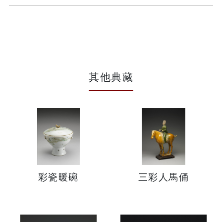
其他典藏
彩瓷暖碗
三彩人馬俑