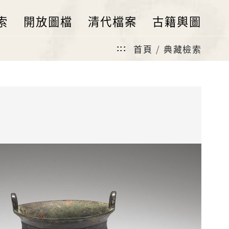
索
開放圖檔
清代檔案
古籍輿圖
首頁
典藏檢索
:::