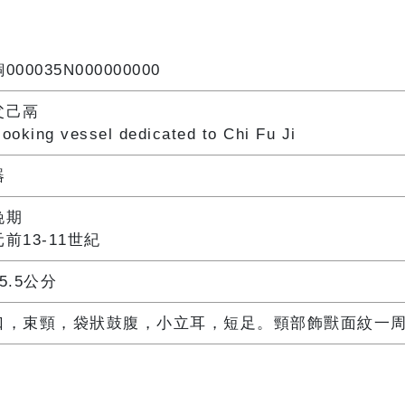
000035N000000000
父己鬲
cooking vessel dedicated to Chi Fu Ji
器
晚期
前13-11世紀
5.5公分
口，束頸，袋狀鼓腹，小立耳，短足。頸部飾獸面紋一