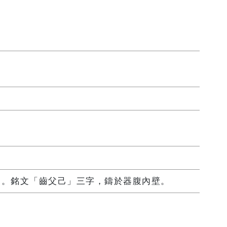
周。銘文「齒父己」三字，鑄於器腹內壁。