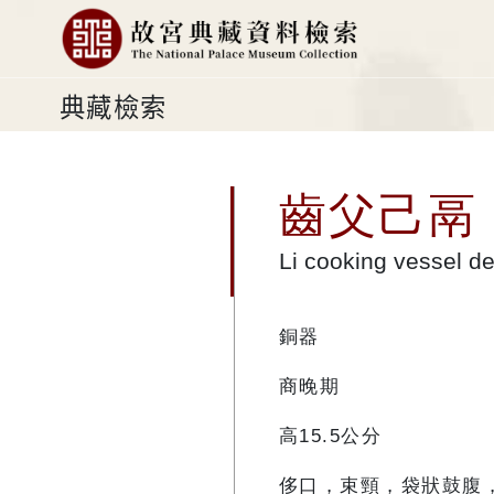
典藏檢索
齒父己鬲
Li cooking vessel de
銅器
商晚期
高15.5公分
侈口，束頸，袋狀鼓腹