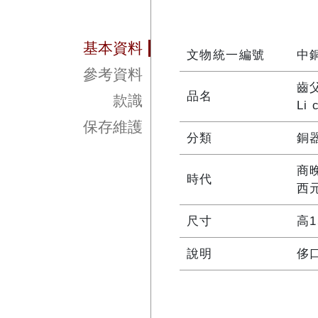
基本資料
文物統一編號
中銅
參考資料
齒
品名
款識
Li 
保存維護
分類
銅
商
時代
西元
尺寸
高1
說明
侈