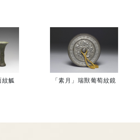
面紋觚
「素月」瑞獸葡萄紋鏡