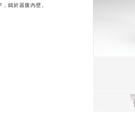
字，鑄於器腹內壁。