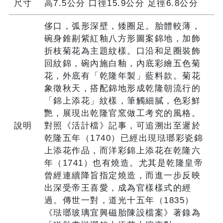
尺寸
高7.5公分 口徑15.9公分 足徑6.8公分
侈口，弧形深壁，矮圈足。胎體較薄，
碗身錐剔紫紅釉八方形圖案錦地，加飾
折枝菊花為主題紋樣。口沿和足圈裝飾
回紋錦，碗內施白釉，內底彩繪五色菊
花，外底有「乾隆年製」藍料款。菊花
象徵秋天，搭配錦地形成乾隆朝流行的
「錦上添花」紋樣，筆觸細膩，色彩鮮
艷，展現出乾隆官窯做工考究的風格。
說明
對照《活計檔》記事，可追溯出至遲於
乾隆五年（1740）已經出現琺瑯彩瓷錦
上添花作品，而洋彩錦上添花在乾隆六
年（1741）也有燒造。尤其是乾隆皇帝
曾經連續降旨指定燒造，而進一步反映
出深受帝王喜愛，成為官樣樣式的經
過。傳世一對，道光十五年（1835）
《琺瑯玻璃宜興磁胎陳設檔案》著錄為