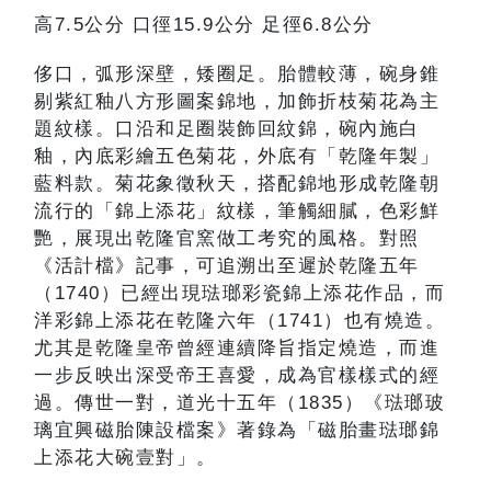
高7.5公分 口徑15.9公分 足徑6.8公分
侈口，弧形深壁，矮圈足。胎體較薄，碗身錐
剔紫紅釉八方形圖案錦地，加飾折枝菊花為主
題紋樣。口沿和足圈裝飾回紋錦，碗內施白
釉，內底彩繪五色菊花，外底有「乾隆年製」
藍料款。菊花象徵秋天，搭配錦地形成乾隆朝
流行的「錦上添花」紋樣，筆觸細膩，色彩鮮
艷，展現出乾隆官窯做工考究的風格。對照
《活計檔》記事，可追溯出至遲於乾隆五年
（1740）已經出現琺瑯彩瓷錦上添花作品，而
洋彩錦上添花在乾隆六年（1741）也有燒造。
尤其是乾隆皇帝曾經連續降旨指定燒造，而進
一步反映出深受帝王喜愛，成為官樣樣式的經
過。傳世一對，道光十五年（1835）《琺瑯玻
璃宜興磁胎陳設檔案》著錄為「磁胎畫琺瑯錦
上添花大碗壹對」。