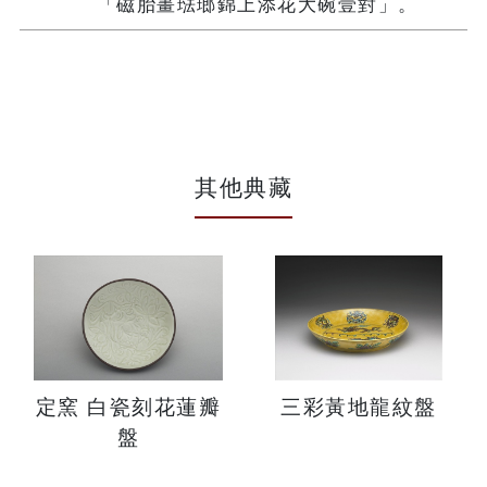
「磁胎畫琺瑯錦上添花大碗壹對」。
其他典藏
定窯 白瓷刻花蓮瓣
三彩黃地龍紋盤
盤