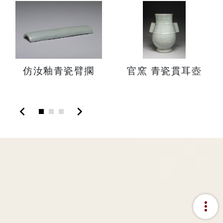
仿汝釉青瓷臂擱
官窯 青瓷貫耳壺
chevron_left
chevron_right
more_vert