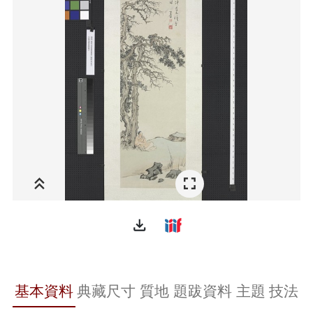
file_download
基本資料
典藏尺寸
質地
題跋資料
主題
技法