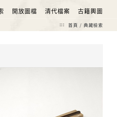
索
開放圖檔
清代檔案
古籍輿圖
首頁
典藏檢索
:::