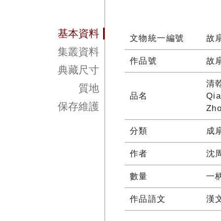
基本資料
文物統一編號
故扇
集叢資料
作品號
故扇
典藏尺寸
清
質地
品名
Qia
保存維護
Zho
分類
成
作者
沈周
數量
一
作品語文
漢