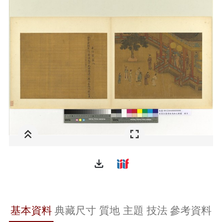
file_download
基本資料
典藏尺寸
質地
主題
技法
參考資料