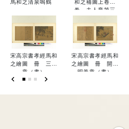
馬和之清泉鳴鶴
和之補圖上卷
卷 夫人章第三
宋高宗書孝經馬和
宋高宗書孝經馬和
之繪圖 冊 三才
之繪圖 冊 開宗
章（畫）
明義章（畫）
chevron_left
chevron_right