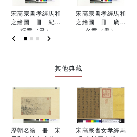
宋高宗書孝經馬和
宋高宗書孝經馬和
之繪圖 冊 紀孝
之繪圖 冊 廣揚
行章（書）
名章（畫）
chevron_left
chevron_right
其他典藏
歷朝名繪 冊 宋
宋高宗書女孝經馬