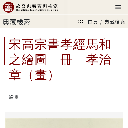
典藏檢索
首頁
典藏檢索
:::
宋高宗書孝經馬和
之繪圖 冊 孝治
章（畫）
繪畫