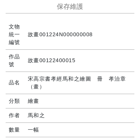
保存維護
文物
統一
故畫001224N000000008
編號
作品
故畫00122400015
號
宋高宗書孝經馬和之繪圖 冊 孝治章
品名
（畫）
分類
繪畫
作者
馬和之
數量
一幅