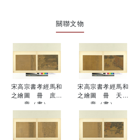
關聯文物
宋高宗書孝經馬和
宋高宗書孝經馬和
之繪圖 冊 庶人
之繪圖 冊 天子
章（畫）
章（書）