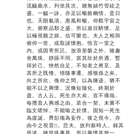
流觴曲水。列坐其次。雖無絲竹管絃之
盛。一觴一詠。亦足以暢敘幽情。是日
也。天朗氣清。惠風和暢。仰觀宇宙之
大。俯察品類之盛。所以遊目騁懷。足
以極視聽之娛。信可樂也。夫人之相與
俯仰一世。或取諸懐抱。悟言一室之
内。或因寄所託。放浪形骸之外。雖趣
舍萬殊。靜躁不同。當其欣於所遇。暫
得於己。怏然自足。不知老之將至。及
其所之既惓。情隨事遷。感慨係之矣。
向之所欣。俛仰之間。以為陳迹。猶不
能不以之興懷。况脩短隨化。終期於
盡。古人云。死生亦大矣。豈不痛哉。
毎攬昔人興感之由。若合一契。未嘗不
臨文嗟悼。不能喻之於懷。固知一死生
為虛誕。齊彭殤為妄作。後之視今。亦
由今之視昔□。悲夫。故列叙時人。錄其
所述。雖世殊事異。所以興懷其致一