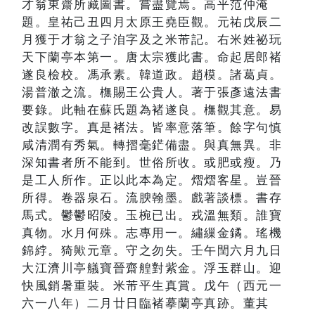
才翁東齋所藏圖書。嘗盡覽焉。高平范仲淹
題。皇祐己丑四月太原王堯臣觀。元祐戊辰二
月獲于才翁之子洎字及之米芾記。右米姓祕玩
天下蘭亭本第一。唐太宗獲此書。命起居郎褚
遂良檢校。馮承素。韓道政。趙模。諸葛貞。
湯普澈之流。橅賜王公貴人。著于張彥遠法書
要錄。此軸在蘇氏題為褚遂良。橅觀其意。易
改誤數字。真是褚法。皆率意落筆。餘字句慎
咸清潤有秀氣。轉摺毫鋩備盡。與真無異。非
深知書者所不能到。世俗所收。或肥或瘦。乃
是工人所作。正以此本為定。熠熠客星。豈晉
所得。卷器泉石。流腴翰墨。戲著談標。書存
馬式。鬱鬱昭陵。玉椀已出。戎溫無類。誰寶
真物。水月何殊。志專用一。繡繅金鐍。瑤機
錦綍。猗歟元章。守之勿失。壬午閏六月九日
大江濟川亭艤寶晉齋艎對紫金。浮玉群山。迎
快風銷暑重裝。米芾平生真賞。戊午（西元一
六一八年）二月廿日臨褚摹蘭亭真跡。董其