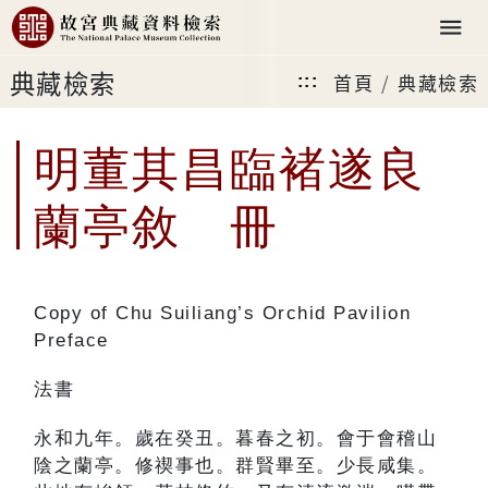
典藏檢索
首頁
典藏檢索
:::
明董其昌臨褚遂良
蘭亭敘 冊
Copy of Chu Suiliang’s Orchid Pavilion
Preface
法書
永和九年。歲在癸丑。暮春之初。會于會稽山
陰之蘭亭。修禊事也。群賢畢至。少長咸集。