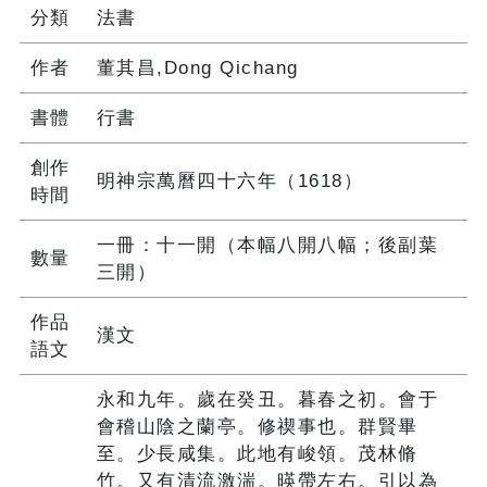
分類
法書
作者
董其昌,Dong Qichang
書體
行書
創作
明神宗萬曆四十六年（1618）
時間
一冊：十一開（本幅八開八幅；後副葉
數量
三開）
作品
漢文
語文
永和九年。歲在癸丑。暮春之初。會于
會稽山陰之蘭亭。修禊事也。群賢畢
至。少長咸集。此地有峻領。茂林脩
竹。又有清流激湍。暎帶左右。引以為