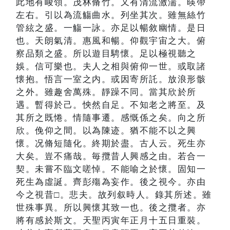
此地有峻領。茂林脩竹。又有清流激湍。暎帶
左右。引以為流觴曲水。列坐其次。雖無絲竹
管絃之盛。一觴一詠。亦足以暢敘幽情。是日
也。天朗氣清。惠風和暢。仰觀宇宙之大。俯
察品類之盛。所以遊目騁懷。足以極視聽之
娛。信可樂也。夫人之相與俯仰一世。或取諸
懐抱。悟言一室之内。或因寄所託。放浪形骸
之外。雖趣舍萬殊。靜躁不同。當其欣於所
遇。暫得於己。怏然自足。不知老之將至。及
其所之既惓。情隨事遷。感慨係之矣。向之所
欣。俛仰之間。以為陳迹。猶不能不以之興
懷。况脩短隨化。終期於盡。古人云。死生亦
大矣。豈不痛哉。毎攬昔人興感之由。若合一
契。未嘗不臨文嗟悼。不能喻之於懷。固知一
死生為虛誕。齊彭殤為妄作。後之視今。亦由
今之視昔□。悲夫。故列叙時人。錄其所述。雖
世殊事異。所以興懷其致一也。後之攬者。亦
將有感於斯文。天聖丙寅年正月十五日重裝。