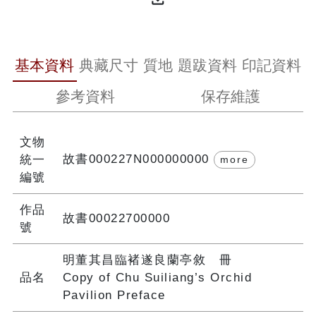
基本資料
典藏尺寸
質地
題跋資料
印記資料
參考資料
保存維護
文物
故書000227N000000000
統一
more
編號
作品
故書00022700000
號
明董其昌臨褚遂良蘭亭敘 冊
品名
Copy of Chu Suiliang’s Orchid
Pavilion Preface