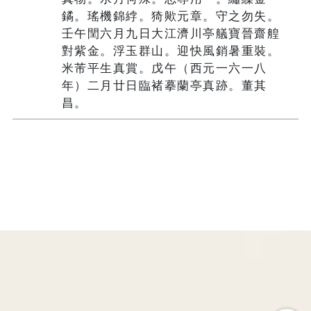
鐍。瑤機錦綍。猗歟元章。守之勿失。
壬午閏六月九日大江濟川亭艤寶晉齋艎
對紫金。浮玉群山。迎快風銷暑重裝。
米芾平生真賞。戊午（西元一六一八
年）二月廿日臨褚摹蘭亭真跡。董其
昌。