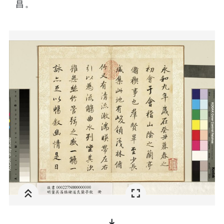
昌。
file_download