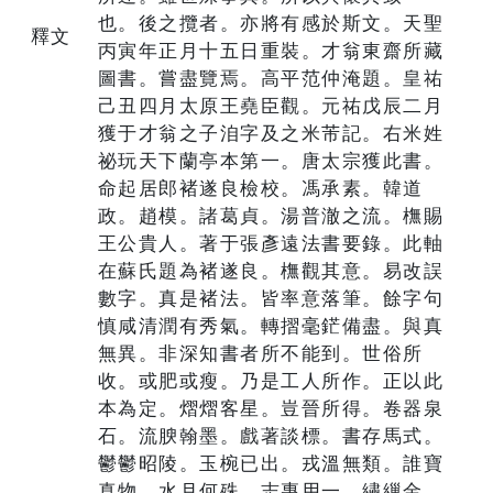
也。後之攬者。亦將有感於斯文。天聖
釋文
丙寅年正月十五日重裝。才翁東齋所藏
圖書。嘗盡覽焉。高平范仲淹題。皇祐
己丑四月太原王堯臣觀。元祐戊辰二月
獲于才翁之子洎字及之米芾記。右米姓
祕玩天下蘭亭本第一。唐太宗獲此書。
命起居郎褚遂良檢校。馮承素。韓道
政。趙模。諸葛貞。湯普澈之流。橅賜
王公貴人。著于張彥遠法書要錄。此軸
在蘇氏題為褚遂良。橅觀其意。易改誤
數字。真是褚法。皆率意落筆。餘字句
慎咸清潤有秀氣。轉摺毫鋩備盡。與真
無異。非深知書者所不能到。世俗所
收。或肥或瘦。乃是工人所作。正以此
本為定。熠熠客星。豈晉所得。卷器泉
石。流腴翰墨。戲著談標。書存馬式。
鬱鬱昭陵。玉椀已出。戎溫無類。誰寶
真物。水月何殊。志專用一。繡繅金