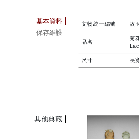
基本資料
文物統一編號
故玉
保存維護
菊
品名
Lac
尺寸
長寬
其他典藏