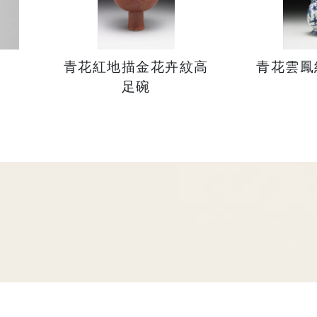
硯
青花紅地描金花卉紋高
青花雲鳳
足碗