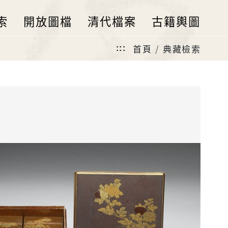
索
開放圖檔
清代檔案
古籍輿圖
首頁
典藏檢索
:::