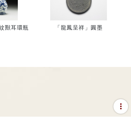
紋獸耳環瓶
「龍鳳呈祥」圓墨
more_vert