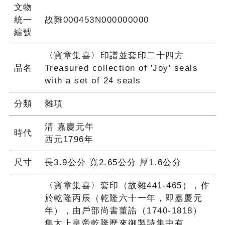
文物
統一
故雜000453N000000000
編號
〈寶章集喜〉印譜並套印二十四方
品名
Treasured collection of 'Joy' seals
with a set of 24 seals
分類
雜項
清 嘉慶元年
時代
西元1796年
尺寸
長3.9公分 寬2.65公分 厚1.6公分
〈寶章集喜〉套印（故雜441-465），作
於乾隆丙辰（乾隆六十一年，即嘉慶元
年），由戶部尚書董誥（1740-1818）
集太上皇帝乾隆歷來御製詩集中有