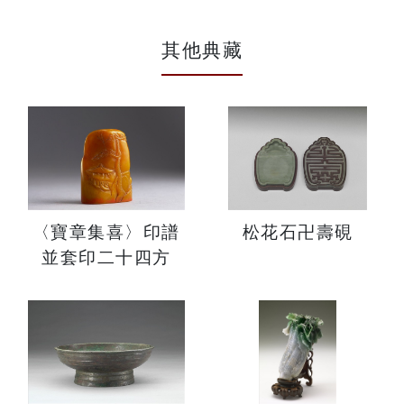
其他典藏
〈寶章集喜〉印譜
松花石卍壽硯
並套印二十四方