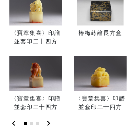
〈寶章集喜〉印譜
椿梅蒔繪長方盒
並套印二十四方
〈寶章集喜〉印譜
〈寶章集喜〉印譜
並套印二十四方
並套印二十四方
chevron_left
chevron_right