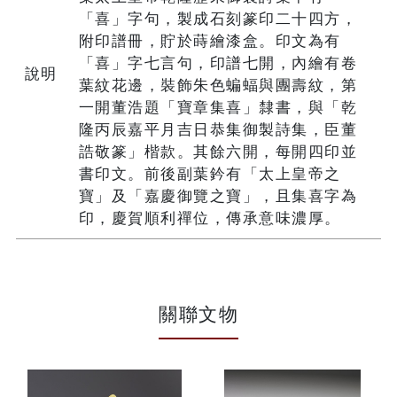
「喜」字句，製成石刻篆印二十四方，
附印譜冊，貯於蒔繪漆盒。印文為有
「喜」字七言句，印譜七開，內繪有卷
說明
葉紋花邊，裝飾朱色蝙蝠與團壽紋，第
一開董浩題「寶章集喜」隸書，與「乾
隆丙辰嘉平月吉日恭集御製詩集，臣董
誥敬篆」楷款。其餘六開，每開四印並
書印文。前後副葉鈐有「太上皇帝之
寶」及「嘉慶御覽之寶」，且集喜字為
印，慶賀順利禪位，傳承意味濃厚。
關聯文物