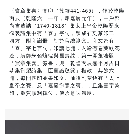
〈寶章集喜〉套印（故雜441-465），作於乾隆
丙辰（乾隆六十一年，即嘉慶元年），由戶部
尚書董誥（1740-1818）集太上皇帝乾隆歷來
御製詩集中有「喜」字句，製成石刻篆印二十
四方，附印譜冊，貯於蒔繪漆盒。印文為有
「喜」字七言句，印譜七開，內繪有卷葉紋花
邊，裝飾朱色蝙蝠與團壽紋，第一開董浩題
「寶章集喜」隸書，與「乾隆丙辰嘉平月吉日
恭集御製詩集，臣董誥敬篆」楷款。其餘六
開，每開四印並書印文。前後副葉鈐有「太上
皇帝之寶」及「嘉慶御覽之寶」，且集喜字為
印，慶賀順利禪位，傳承意味濃厚。