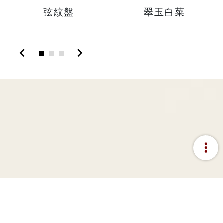
弦紋盤
翠玉白菜
chevron_left
chevron_right
more_vert
:::