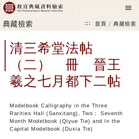
典藏檢索
首頁
典藏檢索
:::
清三希堂法帖
（二） 冊 晉王
羲之七月都下二帖
Modelbook Calligraphy in the Three
Rarities Hall (Sanxitang), Two： Seventh
Month Modelbook (Qiyue Tie) and In the
Capital Modelbook (Duxia Tie)