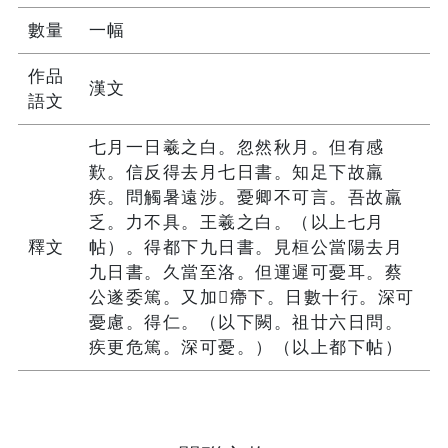
數量
一幅
作品
漢文
語文
七月一日羲之白。忽然秋月。但有感
歎。信反得去月七日書。知足下故羸
疾。問觸暑遠涉。憂卿不可言。吾故羸
乏。力不具。王羲之白。（以上七月
釋文
帖）。得都下九日書。見桓公當陽去月
九日書。久當至洛。但運遲可憂耳。蔡
公遂委篤。又加㿃下。日數十行。深可
憂慮。得仁。（以下闕。祖廿六日問。
疾更危篤。深可憂。）（以上都下帖）