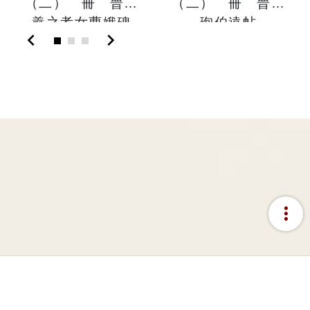
（二） 冊 晉王
（二） 冊 晉王
羲之孝女曹娥碑
珣伯遠帖
chevron_left
chevron_right
more_vert
:::