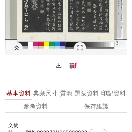
file_download
基本資料
典藏尺寸
質地
題跋資料
印記資料
參考資料
保存維護
文物