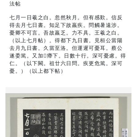
法帖
七月一日羲之白。忽然秋月。但有感歎。信反
得去月七日書。知足下故羸疾。問觸暑遠涉。
憂卿不可言。吾故羸乏。力不具。王羲之白。
（以上七月帖）。得都下九日書。見桓公當陽
去月九日書。久當至洛。但運遲可憂耳。蔡公
遂委篤。又加㿃下。日數十行。深可憂慮。得
仁。（以下闕。祖廿六日問。疾更危篤。深可
憂。）（以上都下帖）