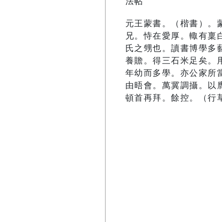
法帖
元王蒙書。（楷書）。
兄。恃在愛厚。輙有稟
氏之甥也。讀書博學多
養贍。得三石米足矣。
年幼而多學。亦公家所
由晤會。萬冀調攝。以
頓首再拜。餘控。（行