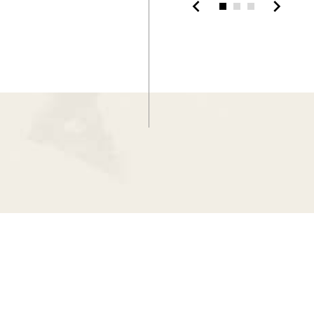
chevron_left
chevron_right
:::
網站資料開放宣告
·
隱私權宣告
·
資訊安全政
國立故宮博物院著作權所有 © 2024 NATIONAL PALACE MUSE