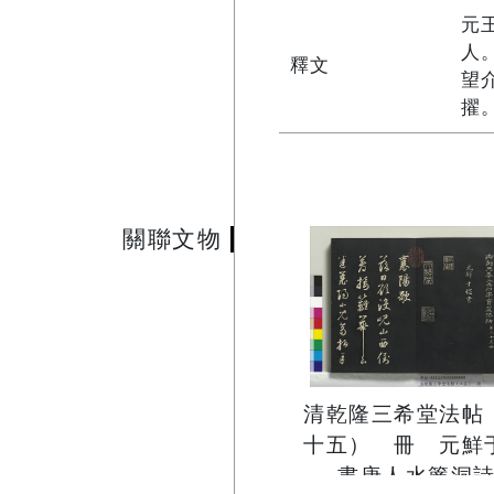
元
人
釋文
望
擢
關聯文物
清乾隆三希堂法帖
十五） 冊 元鮮
書唐人水簾洞