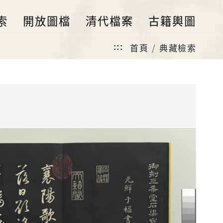
索
開放圖檔
清代檔案
古籍輿圖
首頁
典藏檢索
:::