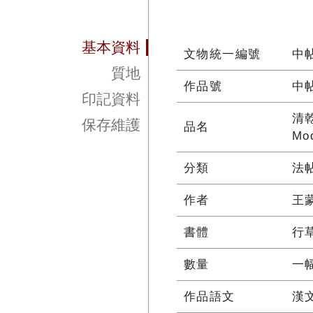
基本資料
文物統一編號
中帖
質地
作品號
中帖
印記資料
清
保存維護
品名
Mod
分類
法
作者
王蒙
書體
行
數量
一
作品語文
漢