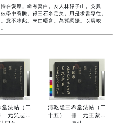
。恃在愛厚。輙有稟白。友人林靜子山。吳興
於彼學中養贍。得三石米足矣。用是求書專往。
處。意不殊此。未由晤會。萬冀調攝。以膺峻
）。
希堂法帖（二
清乾隆三希堂法帖（二
冊 元吳志淳
十五） 冊 元王蒙愛
法四首
厚帖