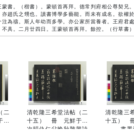
王蒙書。（楷書）。蒙頓首再拜。德常判府相公尊契兄
。亦趙氏之甥也。讀書博學多藝能。而未有成名。欲權
介注為禱。斯人年幼而多學。亦公家所當養者。王府君
。不具。二月廿四日。王蒙頓首再拜。餘控。（行草書
（二
清乾隆三希堂法帖（二
清乾隆三
于樞
十五） 冊 元鮮于樞
十五） 
詩
次韻仇仁父晚秋雜興詩
書墨