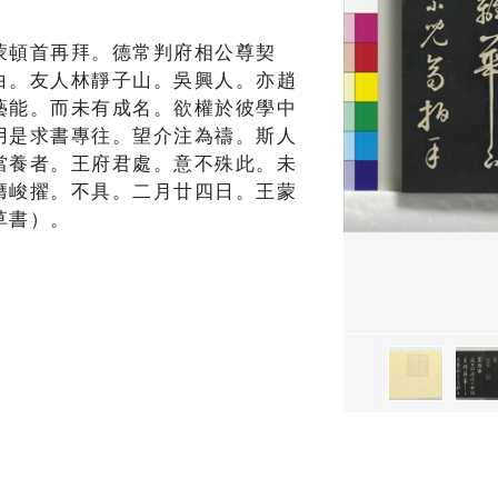
蒙頓首再拜。德常判府相公尊契
白。友人林靜子山。吳興人。亦趙
藝能。而未有成名。欲權於彼學中
用是求書專往。望介注為禱。斯人
當養者。王府君處。意不殊此。未
膺峻擢。不具。二月廿四日。王蒙
草書）。