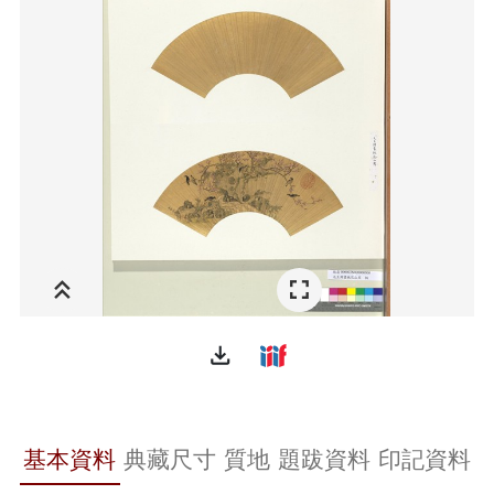
file_download
基本資料
典藏尺寸
質地
題跋資料
印記資料