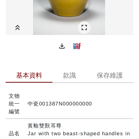
file_download
基本資料
款識
保存維護
文物
統一
中瓷001387N000000000
編號
黃釉雙獸耳尊
品名
Jar with two beast-shaped handles in