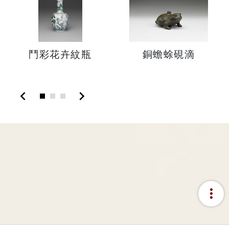
鬥彩花卉紋瓶
銅蟾蜍硯滴
chevron_left
chevron_right
more_vert