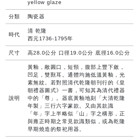
yellow glaze
分類
陶瓷器
清 乾隆
時代
西元1736-1795年
尺寸
高28.0公分 口徑19.0公分 底徑16.0公分
黃釉，敞圓口，短頸，腹部上豐下斂，
凹足，雙獸耳。通體均施低溫黃釉，光
素無紋。若對照清代乾隆朝刊行的《皇
朝禮器圖式》一書，可知其為清代禮器
說明
中的「尊」。器底黃釉地刻「大清乾隆
年製」三行六字篆款。又由其款識
「年」字上半略似「山」字之構形，正
與雍正時期之常見款識類似，或為乾隆
早期燒造的祭祀用器。