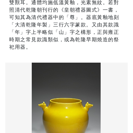
雙獸耳。通體均施低溫黃釉，光素無紋。若對
照清代乾隆朝刊行的《皇朝禮器圖式》一書，
可知其為清代禮器中的「尊」。器底黃釉地刻
「大清乾隆年製」三行六字篆款。又由其款識
「年」字上半略似「山」字之構形，正與雍正
時期之常見款識類似，或為乾隆早期燒造的祭
祀用器。