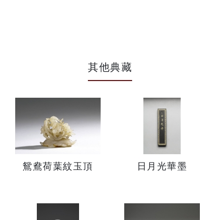
其他典藏
鴛鴦荷葉紋玉頂
日月光華墨